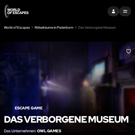
EINTRAGEN
MENU
World of Escapes
Rätselräume in Paderborn
Das Verborgene Museum
LIK
ESCAPE GAME
DAS VERBORGENE MUSEUM
Das Unternehmen:
OWL GAMES