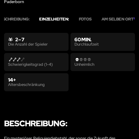
Paderborn
BESCHREIBUNG:
EINZELHEITEN:
FOTOS
AM SELBEN ORT
2
2 – 7
60 MIN.
Durchlaufzeit
Die Anzahl der Spieler
Schwierigkeitsgrad (1-4)
Unheimlich
14+
Altersbeschränkung
BESCHREIBUNG:
Ein mysteriöser Reliquiendiebstahl, der sogar die Zukunft des