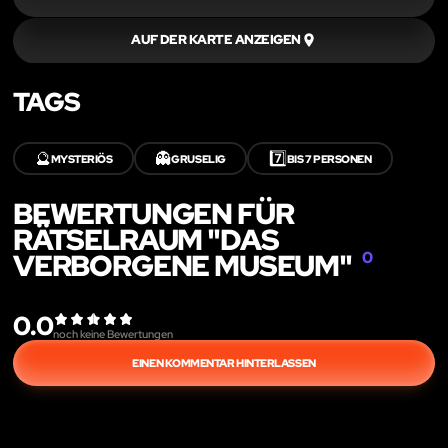
AUF DER KARTE ANZEIGEN
TAGS
🔮
👻
7️⃣
MYSTERIÖS
GRUSELIG
BIS 7 PERSONEN
BEWERTUNGEN FÜR
RÄTSELRAUM "DAS
VERBORGENE MUSEUM"
0
0.0
noch keine Bewertungen
EINEN KOMMENTAR HINTERLASSEN