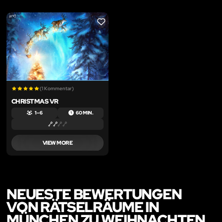
LIKE
(1 Kommentar)
CHRISTMAS VR
1 – 6
60 MIN.
VIEW MORE
NEUESTE BEWERTUNGEN
VON RÄTSELRÄUME IN
MÜNCHEN ZU WEIHNACHTEN