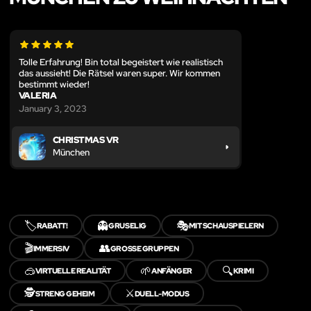
Tolle Erfahrung! Bin total begeistert wie realistisch
das aussieht! Die Rätsel waren super. Wir kommen
bestimmt wieder!
VALERIA
January 3, 2023
CHRISTMAS VR
München
🏷️
👻
🎭
RABATT!
GRUSELIG
MIT SCHAUSPIELERN
🎬
👥
IMMERSIV
GROSSE GRUPPEN
🥽
🌱
🔍
VIRTUELLE REALITÄT
ANFÄNGER
KRIMI
🕵️
⚔️
STRENG GEHEIM
DUELL-MODUS