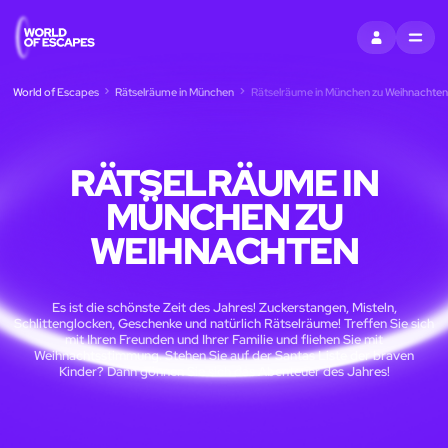
EINTRAGEN
MENU
World of Escapes
Rätselräume in München
Rätselräume in München zu Weihnachten
RÄTSELRÄUME IN
MÜNCHEN ZU
WEIHNACHTEN
Es ist die schönste Zeit des Jahres! Zuckerstangen, Misteln,
Schlittenglocken, Geschenke und natürlich Rätselräume! Treffen Sie sich
mit Ihren Freunden und Ihrer Familie und fliehen Sie mit
Weihnachtsstimmung. Stehen Sie auf der Santas Liste der braven
Kinder? Dann gönnen Sie sich das Abenteuer des Jahres!