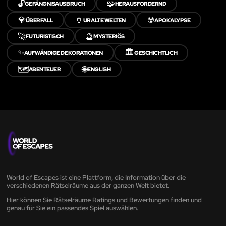
🔓
🧩
GEFÄNGNISAUSBRUCH
HERAUSFORDERND
💎
🏺
☢️
ÜBERFALL
URALTE WELTEN
APOKALYPSE
🚀
🔮
FUTURISTISCH
MYSTERIÖS
✨
🏛️
AUFWÄNDIGE DEKORATIONEN
GESCHICHTLICH
🗺️
🌐
ABENTEUER
ENGLISH
World of Escapes ist eine Plattform, die Information über die
verschiedenen Rätselräume aus der ganzen Welt bietet.
Hier können Sie Rätselräume Ratings und Bewertungen finden und
genau für Sie ein passendes Spiel auswählen.