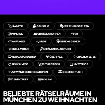
🏷️
👻
🎭
RABATT!
GRUSELIG
MIT SCHAUSPIELERN
🎬
👥
🥽
IMMERSIV
GROSSE GRUPPEN
VR
🌱
🔍
🕵️
ANFÄNGER
KRIMI
STRENG GEHEIM
⚔️
🔓
DUELL MODUS
GEFÄNGNISAUSBRUCH
🧩
💎
🏺
HERAUSFORDERND
ÜBERFALL
URALTE WELTEN
☢️
🚀
🔮
APOKALYPSE
FUTURISTISCH
MYSTERIÖS
✨
🏛️
AUFWÄNDIGE DEKORATIONEN
GESCHICHTLICH
🗺️
🌐
ABENTEUER
ENGLISH
BELIEBTE RÄTSELRÄUME IN
MÜNCHEN ZU WEIHNACHTEN