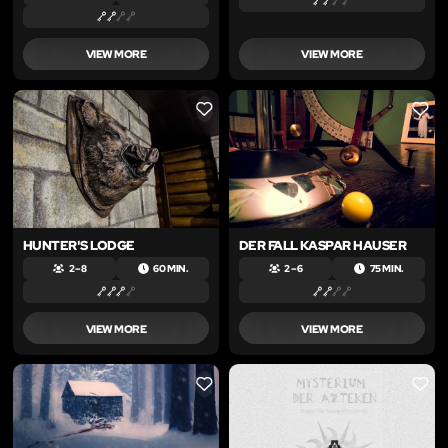
VIEW MORE
VIEW MORE
LIKE
LIKE
HUNTER'S LODGE
DER FALL KASPAR HAUSER
2 – 8
60 MIN.
2 – 6
75 MIN.
VIEW MORE
VIEW MORE
LIKE
LIKE