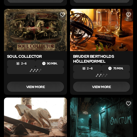
LIKE
LIKE
SOUL COLLECTOR
BRUDER BERTHOLDS
HÖLLENFORMEL
2 – 6
90 MIN.
2 – 6
75 MIN.
VIEW MORE
VIEW MORE
LIKE
LIKE