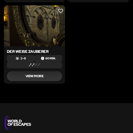
LIKE
DER WEISE ZAUBERER
2 – 8
60 MIN.
VIEW MORE