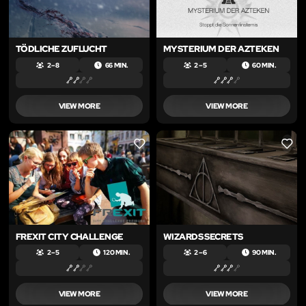
TÖDLICHE ZUFLUCHT
MYSTERIUM DER AZTEKEN
2 – 8
66 MIN.
2 – 5
60 MIN.
VIEW MORE
VIEW MORE
LIKE
LIKE
FREXIT CITY CHALLENGE
WIZARDS SECRETS
2 – 5
120 MIN.
2 – 6
90 MIN.
VIEW MORE
VIEW MORE