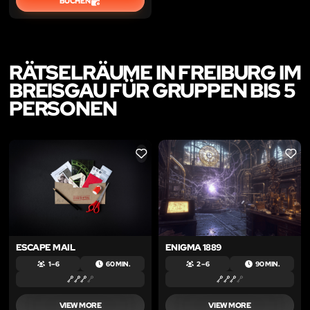
BUCHEN
RÄTSELRÄUME IN FREIBURG IM
BREISGAU FÜR GRUPPEN BIS 5
PERSONEN
LIKE
LIKE
ESCAPE MAIL
ENIGMA 1889
1 – 6
60 MIN.
2 – 6
90 MIN.
VIEW MORE
VIEW MORE