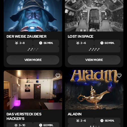
DER WEISE ZAUBERER
LOST IN SPACE
2 – 8
66 MIN.
2 – 6
60 MIN.
VIEW MORE
VIEW MORE
LIKE
LIKE
DAS VERSTECK DES
ALADIN
HACKER'S
2 – 6
66 MIN.
3 – 10
60 MIN.