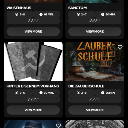
WAISENHAUS
SANCTUM
2 – 8
66 MIN.
2 – 7
90 MIN.
VIEW MORE
VIEW MORE
LIKE
LIKE
HINTER EISERNEM VORHANG
DIE ZAUBERSCHULE
3 – 6
60 MIN.
2 – 8
66 MIN.
VIEW MORE
VIEW MORE
LIKE
LIKE