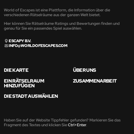
World of Escapes ist eine Plattform, die Information über die
verschiedenen Rätselräume aus der ganzen Welt bietet.
Hier können Sie Rätselräume Ratings und Bewertungen finden und
genau für Sie ein passendes Spiel auswählen.
ESCAPY B.V.
INFO@WORLDOFESCAPES.COM
DIE KARTE
ÜBER UNS
EIN RÄTSELRAUM
ZUSAMMENARBEIT
HINZUFÜGEN
DIE STADT AUSWÄHLEN
Haben Sie auf der Website Tippfehler gefunden? Markieren Sie das
Fragment des Textes und klicken Sie
Ctrl+Enter
.