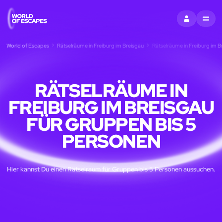
EINTRAGEN
MENU
World of Escapes
Rätselräume in Freiburg im Breisgau
Rätselräume in Freiburg im B
RÄTSELRÄUME IN
FREIBURG IM BREISGAU
FÜR GRUPPEN BIS 5
PERSONEN
Hier kannst Du einen Rätselraum für Gruppen bis 5 Personen aussuchen.