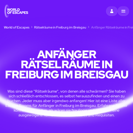
EINTRAGEN
MENU
World of Escapes
Rätselräume in Freiburg im Breisgau
Anfänger Rätselräume in Fre
ANFÄNGER
RÄTSELRÄUME IN
FREIBURG IM BREISGAU
Was sind diese "Rätselräume", von denen alle schwärmen? Sie haben
sich schließlich entschlossen, es selbst herauszufinden und einen zu
buchen. Jeder muss aber irgendwo anfangen! Hier ist eine Liste aller
Escape Rooms für Anfänger in Freiburg im Breisgau. Erfahrene Spieler
können auch so tun, als wären sie Neulinge und genießen eine
ausgewogene Kombination von Puzzles und Requisiten.