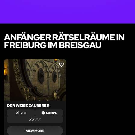
ANFÄNGER RÄTSELRÄUME IN
FREIBURG IM BREISGAU
LIKE
DER WEISE ZAUBERER
2 – 8
60 MIN.
VIEW MORE