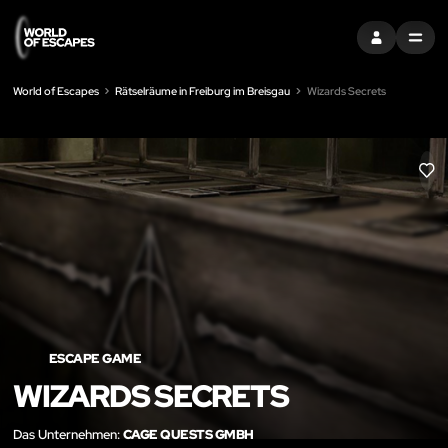
EINTRAGEN
MENU
World of Escapes
Rätselräume in Freiburg im Breisgau
Wizards Secrets
LIK
ESCAPE GAME
WIZARDS SECRETS
Das Unternehmen:
CAGE QUESTS GMBH