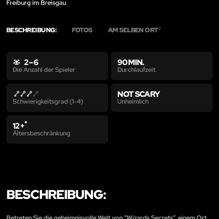
Freiburg im Breisgau
BESCHREIBUNG:
FOTOS
AM SELBEN ORT
7
2 – 6
90 MIN.
Durchlaufzeit
Die Anzahl der Spieler
NOT SCARY
Unheimlich
Schwierigkeitsgrad (1-4)
*
12+
Altersbeschränkung
BESCHREIBUNG:
Betreten Sie die geheimnisvolle Welt von “Wizards Secrets”, einem Ort,