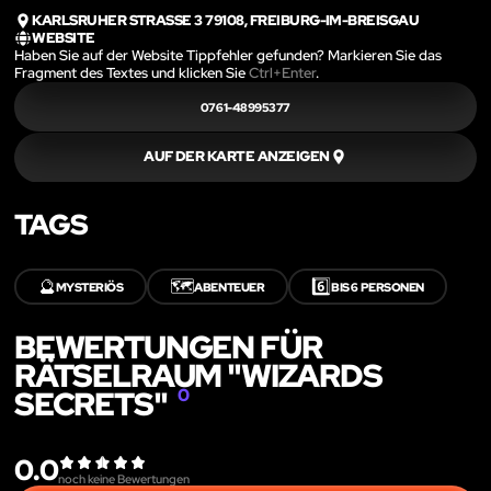
KARLSRUHER STRASSE 3 79108, FREIBURG-IM-BREISGAU
WEBSITE
Haben Sie auf der Website Tippfehler gefunden? Markieren Sie das
Fragment des Textes und klicken Sie
Ctrl+Enter
.
0761-48995377
AUF DER KARTE ANZEIGEN
TAGS
🔮
🗺️
6️⃣
MYSTERIÖS
ABENTEUER
BIS 6 PERSONEN
BEWERTUNGEN FÜR
RÄTSELRAUM "WIZARDS
SECRETS"
0
0.0
noch keine Bewertungen