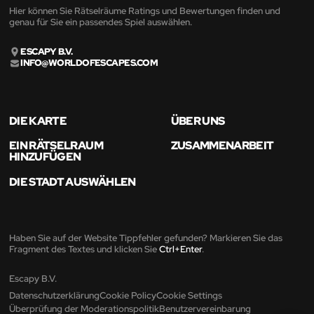
Hier können Sie Rätselräume Ratings und Bewertungen finden und
genau für Sie ein passendes Spiel auswählen.
ESCAPY B.V.
INFO@WORLDOFESCAPES.COM
DIE KARTE
ÜBER UNS
EIN RÄTSELRAUM
ZUSAMMENARBEIT
HINZUFÜGEN
DIE STADT AUSWÄHLEN
Haben Sie auf der Website Tippfehler gefunden? Markieren Sie das
Fragment des Textes und klicken Sie
Ctrl+Enter
.
Escapy B.V.
Datenschutzerklärung
Cookie Policy
Cookie Settings
Überprüfung der Moderationspolitik
Benutzervereinbarung