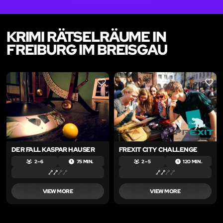
KRIMI RÄTSELRÄUME IN
FREIBURG IM BREISGAU
LIKE
LIKE
DER FALL KASPAR HAUSER
FREXIT CITY CHALLENGE
2 – 6
75 MIN.
2 – 5
120 MIN.
VIEW MORE
VIEW MORE