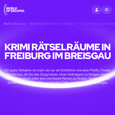
EINTRAGEN
MENU
World of Escapes
Rätselräume in Freiburg im Breisgau
Krimi Rätselräume in Freibur
KRIMI RÄTSELRÄUME IN
FREIBURG IM BREISGAU
Ein guter Detektiv ist mehr als nur ein Entführer und eine Pfeife. Finden
Sie heraus, ob Sie das Zeug haben, einen Kidnapper zu fangen, einen
Mordfall zu lösen oder eine vermisste Person zu finden. Testen Sie Ihre
Detektivfähigkeiten: Die ungelösten Fälle von Freiburg im Breisgau
warten auf Sie!