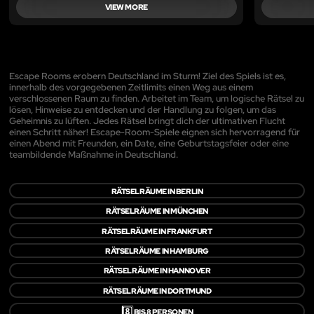
VIEW MORE
Escape Rooms erobern Deutschland im Sturm! Ziel des Spiels ist es,
innerhalb des vorgegebenen Zeitlimits einen Weg aus einem
verschlossenen Raum zu finden. Arbeitet im Team, um logische Rätsel zu
lösen, Hinweise zu entdecken und der Handlung zu folgen, um das
Geheimnis zu lüften. Jedes Rätsel bringt dich der ultimativen Flucht
einen Schritt näher! Escape-Room-Spiele eignen sich hervorragend für
einen Abend mit Freunden, ein Date, eine Geburtstagsfeier oder eine
teambildende Maßnahme in Deutschland.
RÄTSELRÄUME IN BERLIN
RÄTSELRÄUME IN MÜNCHEN
RÄTSELRÄUME IN FRANKFURT
RÄTSELRÄUME IN HAMBURG
RÄTSELRÄUME IN HANNOVER
RÄTSELRÄUME IN DORTMUND
8️⃣
BIS 8 PERSONEN