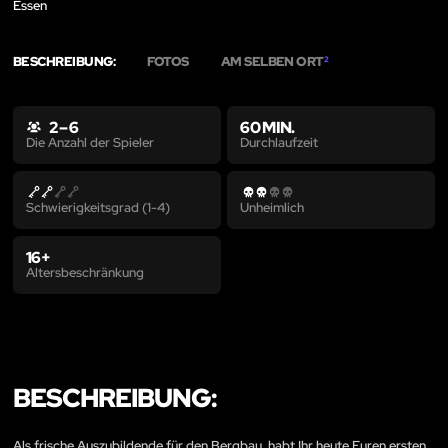
Essen
BESCHREIBUNG:
FOTOS
AM SELBEN ORT
2
2 – 6
60 MIN.
Durchlaufzeit
Die Anzahl der Spieler
Schwierigkeitsgrad (1-4)
Unheimlich
16+
Altersbeschränkung
BESCHREIBUNG:
Als frische Auszubildende für den Bergbau, habt Ihr heute Euren ersten