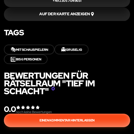
+49 2305 7049651
AUF DER KARTE ANZEIGEN
TAGS
🎭
👻
MIT SCHAUSPIELERN
GRUSELIG
6️⃣
BIS 6 PERSONEN
BEWERTUNGEN FÜR
RÄTSELRAUM "TIEF IM
SCHACHT"
0
0.0
noch keine Bewertungen
EINEN KOMMENTAR HINTERLASSEN