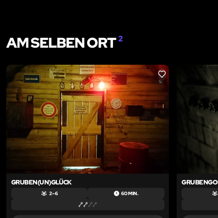
AM SELBEN ORT
2
LIKE
GRUBEN(UN)GLÜCK
GRUBENGO
2 – 6
60 MIN.