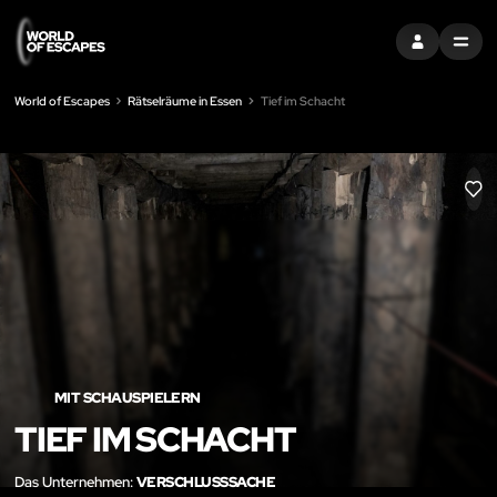
EINTRAGEN
MENU
World of Escapes
Rätselräume in Essen
Tief im Schacht
LIK
MIT SCHAUSPIELERN
TIEF IM SCHACHT
Das Unternehmen:
VERSCHLUSSSACHE