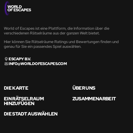
World of Escapes ist eine Plattform, die Information über die
verschiedenen Rätselräume aus der ganzen Welt bietet.
Hier können Sie Rätselräume Ratings und Bewertungen finden und
genau für Sie ein passendes Spiel auswählen.
ESCAPY B.V.
INFO@WORLDOFESCAPES.COM
DIE KARTE
ÜBER UNS
EIN RÄTSELRAUM
ZUSAMMENARBEIT
HINZUFÜGEN
DIE STADT AUSWÄHLEN