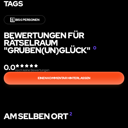
TAGS
6️⃣
BIS 6 PERSONEN
BEWERTUNGEN FÜR
RÄTSELRAUM
"GRUBEN(UN)GLÜCK"
0
0.0
noch keine Bewertungen
EINEN KOMMENTAR HINTERLASSEN
AM SELBEN ORT
2