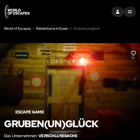
EINTRAGEN
MENU
World of Escapes
Rätselräume in Essen
Gruben(un)glück
LIK
ESCAPE GAME
GRUBEN(UN)GLÜCK
Das Unternehmen:
VERSCHLUSSSACHE