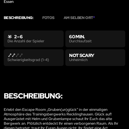
Essen
BESCHREIBUNG:
FOTOS
AM SELBEN ORT
2
2 – 6
60 MIN.
Durchlaufzeit
Die Anzahl der Spieler
NOT SCARY
Unheimlich
Schwierigkeitsgrad (1-4)
BESCHREIBUNG:
Erlebt den Escape Room „Gruben(un)glück“ in der einmaligen
Atmosphäre des Trainingsbergwerks Recklinghausen. Glück auf!
Ausgerüstet mit Helm und Grubenlampe schaut Ihr Euch das alte
Bergwerk an. Plötzlich entdeckt Ihr einen verborgenen Raum. Als Ihr
diesen betretet, traut Ihr Euren Augen nicht. Ihr findet eine Art