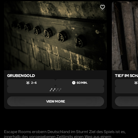
LIKE
GRUBENGOLD
TIEF IM SC
2 – 6
60 MIN.
VIEW MORE
Escape Rooms erobern Deutschland im Sturm! Ziel des Spiels ist es,
innerhalb des vorgegebenen Zeitlimits einen Weg aus einem