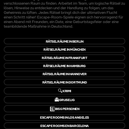
verschlossenen Raum zu finden. Arbeitet im Team, um logische Rätsel zu
lösen, Hinweise zu entdecken und der Handlung zu folgen, um das
Geheimnis zu lüften. Jedes Rätsel bringt dich der ultimativen Flucht
einen Schritt näher! Escape-Room-Spiele eignen sich hervorragend für
einen Abend mit Freunden, ein Date, eine Geburtstagsfeier oder eine
teambildende Maßnahme in Deutschland.
RÄTSELRÄUME IN BERLIN
RÄTSELRÄUME IN MÜNCHEN
RÄTSELRÄUME IN FRANKFURT
RÄTSELRÄUME IN HAMBURG
RÄTSELRÄUME IN HANNOVER
RÄTSELRÄUME IN DORTMUND
🔍
KRIMI
👻
GRUSELIG
6️⃣
BIS 6 PERSONEN
ESCAPE ROOMS IN LOS ANGELES
ESCAPE ROOMS EN BARCELONA