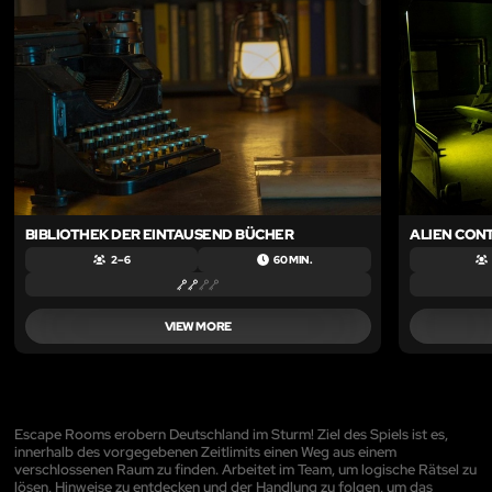
BIBLIOTHEK DER EINTAUSEND BÜCHER
ALIEN CON
2 – 6
60 MIN.
VIEW MORE
Escape Rooms erobern Deutschland im Sturm! Ziel des Spiels ist es,
innerhalb des vorgegebenen Zeitlimits einen Weg aus einem
verschlossenen Raum zu finden. Arbeitet im Team, um logische Rätsel zu
lösen, Hinweise zu entdecken und der Handlung zu folgen, um das