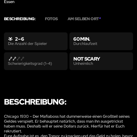
Essen
BESCHREIBUNG:
FOTOS
AM SELBEN ORT
4
2 – 6
60 MIN.
Durchlaufzeit
Die Anzahl der Spieler
NOT SCARY
Unheimlich
Schwierigkeitsgrad (1-4)
BESCHREIBUNG:
Chicago 1930 – Der Mafiaboss hat dummerweise einen Großteil seines
Geldes verspielt. Er behauptet natürlich, dass man ihn ausgetrickst
haben muss. Deshalb will er seine Dollars zurück. Hierfür hat er Euch
rekrutiert.
Eure Aufgabe ist es, den Tresor zu knacken und das Geld zu holen, bevor