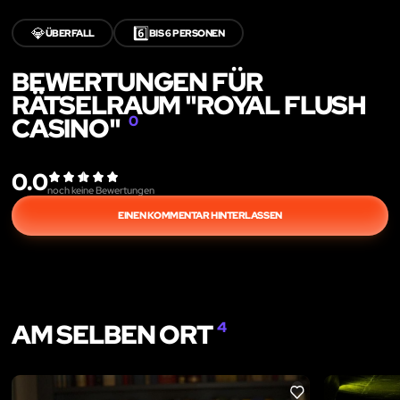
💎
6️⃣
ÜBERFALL
BIS 6 PERSONEN
BEWERTUNGEN FÜR
RÄTSELRAUM "ROYAL FLUSH
CASINO"
0
0.0
noch keine Bewertungen
EINEN KOMMENTAR HINTERLASSEN
AM SELBEN ORT
4
LIKE