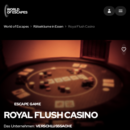
EINTRAGEN
MENU
World of Escapes
Rätselräume in Essen
Royal Flush Casino
LIK
ESCAPE GAME
ROYAL FLUSH CASINO
Das Unternehmen:
VERSCHLUSSSACHE