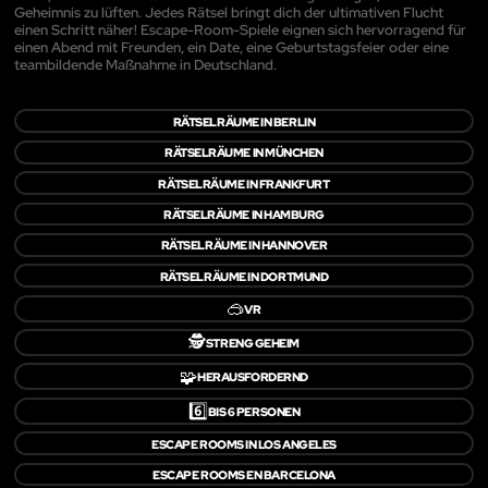
Geheimnis zu lüften. Jedes Rätsel bringt dich der ultimativen Flucht
einen Schritt näher! Escape-Room-Spiele eignen sich hervorragend für
einen Abend mit Freunden, ein Date, eine Geburtstagsfeier oder eine
teambildende Maßnahme in Deutschland.
RÄTSELRÄUME IN BERLIN
RÄTSELRÄUME IN MÜNCHEN
RÄTSELRÄUME IN FRANKFURT
RÄTSELRÄUME IN HAMBURG
RÄTSELRÄUME IN HANNOVER
RÄTSELRÄUME IN DORTMUND
🥽
VR
🕵️
STRENG GEHEIM
🧩
HERAUSFORDERND
6️⃣
BIS 6 PERSONEN
ESCAPE ROOMS IN LOS ANGELES
ESCAPE ROOMS EN BARCELONA