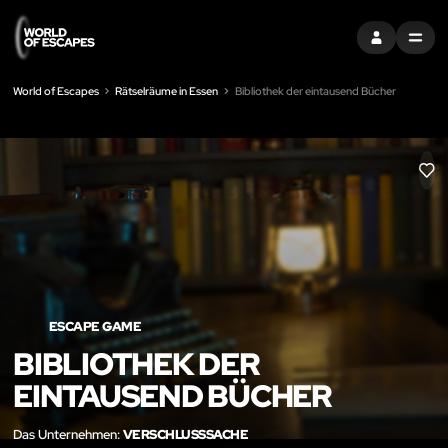
EINTRAGEN
MENU
World of Escapes
Rätselräume in Essen
Bibliothek der eintausend Bücher
LIK
ESCAPE GAME
BIBLIOTHEK DER
EINTAUSEND BÜCHER
Das Unternehmen:
VERSCHLUSSSACHE