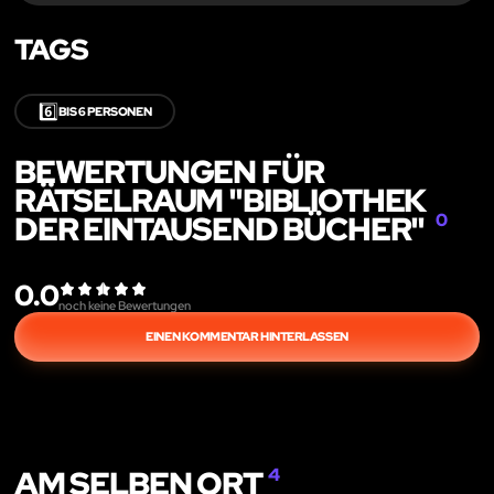
TAGS
6️⃣
BIS 6 PERSONEN
BEWERTUNGEN FÜR
RÄTSELRAUM "BIBLIOTHEK
DER EINTAUSEND BÜCHER"
0
0.0
noch keine Bewertungen
EINEN KOMMENTAR HINTERLASSEN
AM SELBEN ORT
4