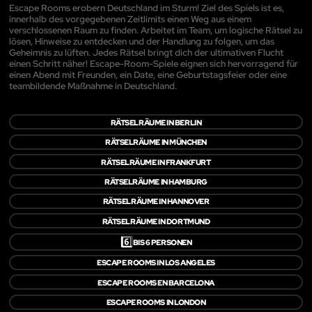
Escape Rooms erobern Deutschland im Sturm! Ziel des Spiels ist es,
innerhalb des vorgegebenen Zeitlimits einen Weg aus einem
verschlossenen Raum zu finden. Arbeitet im Team, um logische Rätsel zu
lösen, Hinweise zu entdecken und der Handlung zu folgen, um das
Geheimnis zu lüften. Jedes Rätsel bringt dich der ultimativen Flucht
einen Schritt näher! Escape-Room-Spiele eignen sich hervorragend für
einen Abend mit Freunden, ein Date, eine Geburtstagsfeier oder eine
teambildende Maßnahme in Deutschland.
RÄTSELRÄUME IN BERLIN
RÄTSELRÄUME IN MÜNCHEN
RÄTSELRÄUME IN FRANKFURT
RÄTSELRÄUME IN HAMBURG
RÄTSELRÄUME IN HANNOVER
RÄTSELRÄUME IN DORTMUND
6️⃣
BIS 6 PERSONEN
ESCAPE ROOMS IN LOS ANGELES
ESCAPE ROOMS EN BARCELONA
ESCAPE ROOMS IN LONDON