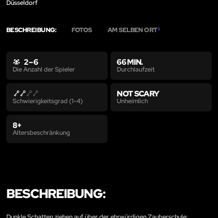
Düsseldorf
BESCHREIBUNG:
FOTOS
AM SELBEN ORT
2
2 – 6
66 MIN.
Durchlaufzeit
Die Anzahl der Spieler
NOT SCARY
Unheimlich
Schwierigkeitsgrad (1-4)
8+
Altersbeschränkung
BESCHREIBUNG:
Dunkle Schatten ziehen auf über der ehrwürdigen Zauberschule: