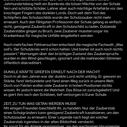
Jahrhundertelang hielt ein Bannkreis die bösen Mächte von der Schule
fern und schützte Schüler, Lehrer aber auch mächtige Artefakte vor den
knochigen Fingern des dunklen Lords. Doch seit dem Tod des
Schöpfers des Schutzschilds wurde der Schutzzauber nicht mehr
erneuert. Auch den fähigsten Professoren der Schule gelang es einfach
nicht, genügend Zauberkraft in den Schutzschild zu laden. Dutzende
Zauberstäbe gingen zu Bruch, zwei Zauberer mussten sogar ins
Krankenhaus für magische Unfälle eingeliefert werden.
Nach mehrfachen Fehlversuchen entschied die magische Fachwelt: „Was
soll’s. Der Schutzkreis wird schon halten. Und bisher ist auch noch nichts
passiert.“ Warnungen über den brüchigen Zustand des Zauberspruchs
wurden in den Wind geschlagen, ignoriert und die mahnenden Stimmen
öffentlich diskreditiert.
DUNKLE KRÄFTE GREIFEN ERNEUT NACH DER MACHT!
Doch in all den Jahren war der dunkle Lord nicht untätig. Er gewann an
Stärke, fand Verbündete und fand einen Weg zurück in unsere Welt.
Doch von Fakten wollen viele Zauberer in hohen Positionen nichts
wissen. Ihr jedoch kennt die Wahrheit: Das Böse ist zurückgekehrt! Und
es giert ihm nach den Schätzen, tief verborgen in Eurer Schule.
ZEIT, ZU TUN WAS GETAN WERDEN MUSS!
Mit einigen Freunden beschließt Ihr, zu handeln: Nur der Zauberstab
eines Schulgründers kann genügend Zauberkraft kanalisieren, um den
Schutzzauber zu erneuern. Einer Legende nach liegt ein solcher
Zauberstab irgendwo in der alten Bibliothek versteckt.
Ihr sorgt für ein Ablenkungsmanöver, um den wachsamen Hausmeister