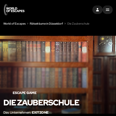
EINTRAGEN
MENU
World of Escapes
Rätselräume in Düsseldorf
Die Zauberschule
LIK
ESCAPE GAME
DIE ZAUBERSCHULE
Das Unternehmen:
EXITZONE