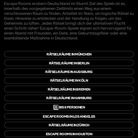
Escape Rooms erobern Deutschland im Sturm! Ziel des Spiels ist es,
innerhalb des vorgegebenen Zeitlimits einen Weg aus einem
verschlossenen Raum zu finden. Arbeitet im Team, um logische Rätsel zu
lösen, Hinweise zu entdecken und der Handlung zu folgen, um das
Geheimnis zu lüften. Jedes Rätsel bringt dich der ultimativen Flucht
einen Schritt näher! Escape-Room-Spiele eignen sich hervorragend für
einen Abend mit Freunden, ein Date, eine Geburtstagsfeier oder eine
teambildende Maßnahme in Deutschland.
RÄTSELRÄUME IN MÜNCHEN
RÄTSELRÄUME IN BERLIN
RÄTSELRÄUME IN AUGSBURG
RÄTSELRÄUME IN KÖLN
RÄTSELRÄUME IN BREMEN
RÄTSELRÄUME IN HAMBURG
8️⃣
BIS 8 PERSONEN
ESCAPE ROOMS IN LOS ANGELES
RÄTSELRÄUME IN ZÜRICH
ESCAPE ROOMS IN HOUSTON