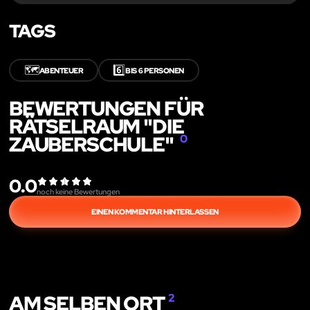
TAGS
🗺️
6️⃣
ABENTEUER
BIS 6 PERSONEN
BEWERTUNGEN FÜR
RÄTSELRAUM "DIE
ZAUBERSCHULE"
0
0.0
noch keine Bewertungen
EINEN KOMMENTAR HINTERLASSEN
AM SELBEN ORT
2