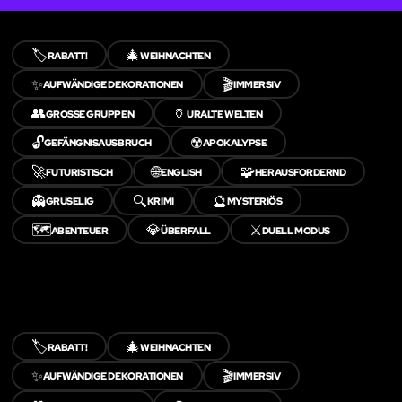
🏷️
🎄
RABATT!
WEIHNACHTEN
✨
🎬
AUFWÄNDIGE DEKORATIONEN
IMMERSIV
👥
🏺
GROSSE GRUPPEN
URALTE WELTEN
🔓
☢️
GEFÄNGNISAUSBRUCH
APOKALYPSE
🚀
🌐
🧩
FUTURISTISCH
ENGLISH
HERAUSFORDERND
👻
🔍
🔮
GRUSELIG
KRIMI
MYSTERIÖS
🗺️
💎
⚔️
ABENTEUER
ÜBERFALL
DUELL MODUS
🏷️
🎄
RABATT!
WEIHNACHTEN
✨
🎬
AUFWÄNDIGE DEKORATIONEN
IMMERSIV