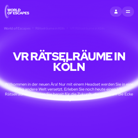
EINTRAGEN
MENU
World of Escapes
Rätselräume in Köln
VR Rätselräume in Köln
VR RÄTSELRÄUME IN
KÖLN
Willkommen in der neuen Ära! Nur mit einem Headset werden Sie in eine
völlig andere Welt versetzt. Erleben Sie noch heute einen VR-
Rätselräume und seien Sie bereit für die Zukunft, die gleich um die Ecke
liegt!