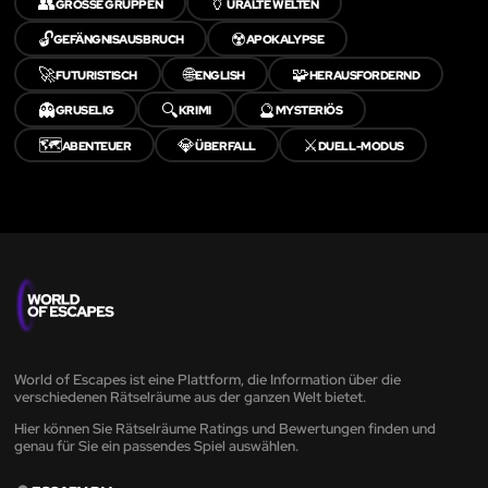
👥
🏺
GROSSE GRUPPEN
URALTE WELTEN
🔓
☢️
GEFÄNGNISAUSBRUCH
APOKALYPSE
🚀
🌐
🧩
FUTURISTISCH
ENGLISH
HERAUSFORDERND
👻
🔍
🔮
GRUSELIG
KRIMI
MYSTERIÖS
🗺️
💎
⚔️
ABENTEUER
ÜBERFALL
DUELL-MODUS
World of Escapes ist eine Plattform, die Information über die
verschiedenen Rätselräume aus der ganzen Welt bietet.
Hier können Sie Rätselräume Ratings und Bewertungen finden und
genau für Sie ein passendes Spiel auswählen.