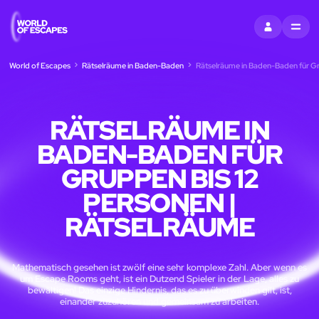
EINTRAGEN
MENU
World of Escapes
Rätselräume in Baden-Baden
Rätselräume in Baden-Baden für Gr
RÄTSELRÄUME IN
BADEN-BADEN FÜR
GRUPPEN BIS 12
PERSONEN |
RÄTSELRÄUME
Mathematisch gesehen ist zwölf eine sehr komplexe Zahl. Aber wenn es
um Escape Rooms geht, ist ein Dutzend Spieler in der Lage, alles zu
bewältigen! Das einzige Hindernis, das es zu überwinden gilt, ist,
einander zuzuhören und gemeinsam zu arbeiten.