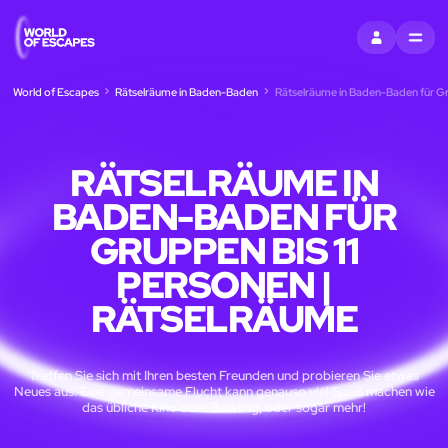
EINTRAGEN
MENU
World of Escapes
Rätselräume in Baden-Baden
Rätselräume in Baden-Baden für Gru
RÄTSELRÄUME IN
BADEN-BADEN FÜR
GRUPPEN BIS 11
PERSONEN |
RÄTSELRÄUME
Treffen Sie sich mit Ihren besten Freunden und probieren Sie etwas
Neues aus. Eine gemeinsame Flucht kann genauso viel Spaß machen wie
das übliche Kino oder Bowling, oder sogar mehr!