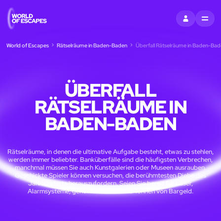
EINTRAGEN
MENU
World of Escapes
Rätselräume in Baden-Baden
Überfall Rätselräume in Baden-Bad
ÜBERFALL
RÄTSELRÄUME IN
BADEN-BADEN
Rätselräume, in denen die ultimative Aufgabe besteht, etwas zu stehlen,
werden immer beliebter. Banküberfälle sind die häufigsten Verbrechen,
manchmal müssen Sie auch Kunstgalerien oder Museen ausrauben.
Geschickte Spieler können versuchen, die berühmtesten Diebe des
Jahrhunderts herauszufordern. Seien Sie bereit für Laser,
Alarmsysteme, geheime Tresore und Tonnen von Bargeld.