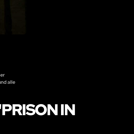
der
und alle
PRISON IN