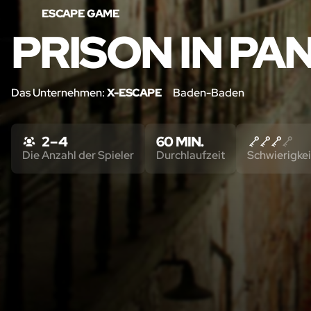
ESCAPE GAME
PRISON IN P
Das Unternehmen:
X-ESCAPE
Baden-Baden
2 – 4
60 MIN.
Die Anzahl der Spieler
Durchlaufzeit
Schwierigkei