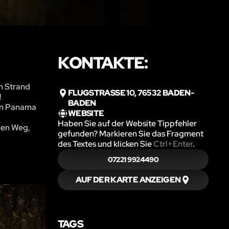
KONTAKTE:
n Strand
FLUGSTRASSE 10, 76532 BADEN-B
!
ADEN
 In Panama
WEBSITE
Haben Sie auf der Website Tippfehler
nen Weg,
gefunden? Markieren Sie das Fragment
des Textes und klicken Sie
Ctrl+Enter
.
07221 9924490
AUF DER KARTE ANZEIGEN
TAGS