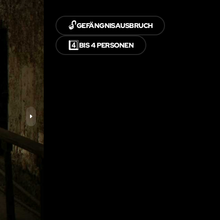
🔓
GEFÄNGNISAUSBRUCH
4️⃣
BIS 4 PERSONEN