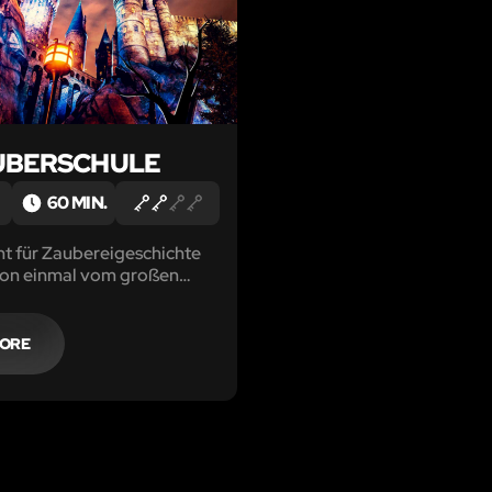
AUBERSCHULE
60 MIN.
ht für Zaubereigeschichte
chon einmal vom großen
altasar“ gehört. Er habe
dunklen Mächte duelliert,
d sie somit verbannt. Doch
MORE
hre später, verstarb
d somit auch sein Bann.