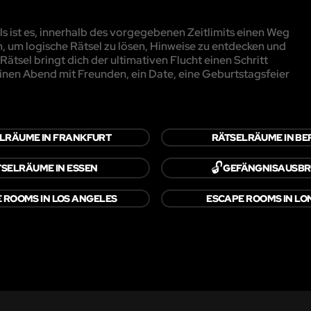
 ist es, innerhalb des vorgegebenen Zeitlimits einen Weg
, um logische Rätsel zu lösen, Hinweise zu entdecken und
ätsel bringt dich der ultimativen Flucht einen Schritt
inen Abend mit Freunden, ein Date, eine Geburtstagsfeier
LRÄUME IN FRANKFURT
RÄTSELRÄUME IN BE
🔓
TSELRÄUME IN ESSEN
GEFÄNGNISAUSB
 ROOMS IN LOS ANGELES
ESCAPE ROOMS IN L