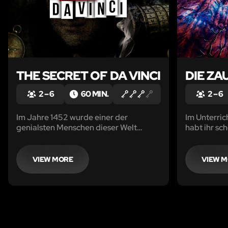
THE SECRET OF DA VINCI
DIE Z
2 – 6
60 MIN.
2 – 6
Im Jahre 1452 wurde einer der
Im Unterric
genialsten Menschen dieser Welt
habt ihr s
geboren… Leonardo Da Vinci. Die
Zauberer „B
Geschichten um seine wahren
damals die 
Geheimnisse und verborgenen
heißt es un
VIEW MORE
VIEW 
Schätze reißen in jeder Generation
nun, 450 Ja
Menschen in den Wahnsinn.
Baltasar un