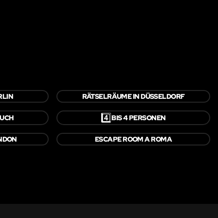
RLIN
RÄTSELRÄUME IN DÜSSELDORF
4️⃣
RUCH
BIS 4 PERSONEN
ONDON
ESCAPE ROOM A ROMA