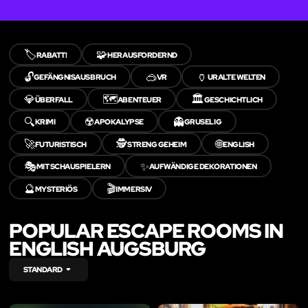
🏷️
🧩
RABATT!
HERAUSFORDERND
🔓
🥽
🏺
GEFÄNGNISAUSBRUCH
VR
URALTE WELTEN
💎
🗺️
🏛️
ÜBERFALL
ABENTEUER
GESCHICHTLICH
🔍
☢️
👻
KRIMI
APOKALYPSE
GRUSELIG
🚀
🕵️
🌐
FUTURISTISCH
STRENG GEHEIM
ENGLISH
🎭
✨
MIT SCHAUSPIELERN
AUFWÄNDIGE DEKORATIONEN
🔮
🎬
MYSTERIÖS
IMMERSIV
POPULAR ESCAPE ROOMS IN
ENGLISH AUGSBURG
STANDARD