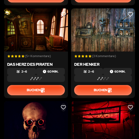
LIKE
LIKE
(5+ Kommentare)
(3 Kommentare)
DAS HERZ DES PIRATEN
DER HENKER
2 – 6
60 MIN.
2 – 6
60 MIN.
BUCHEN
BUCHEN
LIKE
LIKE