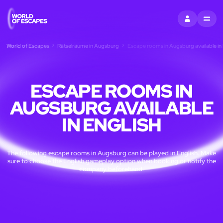
EINTRAGEN
MENU
World of Escapes
Rätselräume in Augsburg
Escape rooms in Augsburg available in 
ESCAPE ROOMS IN
AUGSBURG AVAILABLE
IN ENGLISH
The following escape rooms in Augsburg can be played in English. Make
sure to choose the English gameplay option when booking or notify the
company beforehand.