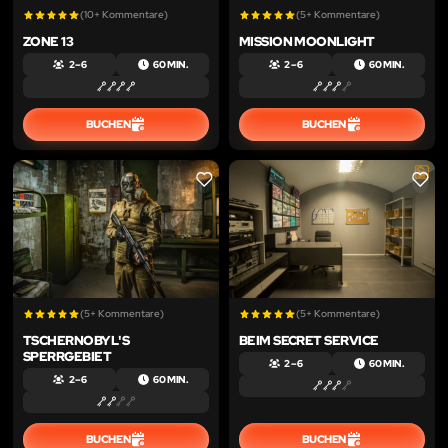
(10+ Kommentare)
(5+ Kommentare)
ZONE 13
MISSION MOONLIGHT
2 – 6
60 MIN.
2 – 6
60 MIN.
BUCHEN
BUCHEN
LIKE
LIKE
(5+ Kommentare)
(5+ Kommentare)
TSCHERNOBYL'S
BEIM SECRET SERVICE
SPERRGEBIET
2 – 6
60 MIN.
2 – 6
60 MIN.
BUCHEN
BUCHEN