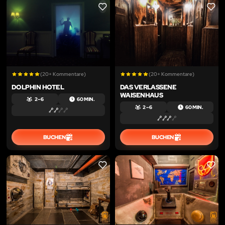
LIKE
LIKE
(20+ Kommentare)
(20+ Kommentare)
DOLPHIN HOTEL
DAS VERLASSENE
WAISENHAUS
2 – 6
60 MIN.
2 – 6
60 MIN.
BUCHEN
BUCHEN
LIKE
LIKE