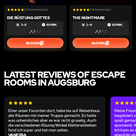
(2 Kommentare)
(1 Kommentar)
DIE RÜSTUNG GOTTES
THE NIGHTMARE
2 – 6
60 MIN.
2 – 6
60 MIN.
BUCHEN
BUCHEN
LATEST REVIEWS OF ESCAPE
ROOMS IN AUGSBURG
Einer unser Favoriten dort, habe bis auf Waisenhaus
Meine Freun
alle Räumen mit meiner Truppe gemacht. Es hatte
begeistert 
was unheimliches aber es war nicht gruselig. Auch
spaß gemach
die verschiedenen Räume/Winkel Klettereinheiten
spannend. A
fand ich super und hat man selten.
Ich kann es
VANESSA
ebenfalls e