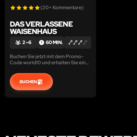
(20+ Kommentare)
DAS VERLASSENE
WAISENHAUS
2 – 6
60 MIN.
Buchen Sie jetzt mit dem Promo-
Code world10 und erhalten Sie einen
Rabatt von 10%! Am Stadtrand eines
kleinen Städtchens gibt es einen
dunklen Wald und in dessen Tiefe
BUCHEN
steht versteckt das vernachlässigte
Waisenhaus.