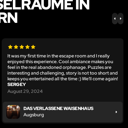
ELRÄUME IN
RN
PREV
NE
It was my first time in the escape room and I really
enjoyed this experience. Cool ambiance makes you
feel in the real abandoned orphanage. Puzzles are
interesting and challenging, story is not too short and
keeps you entertained all the time :) We'll come again!
SERGEY
August 29, 2024
DAS VERLASSENE WAISENHAUS
Augsburg