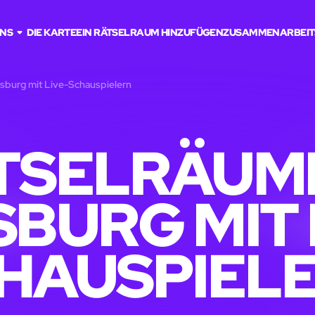
UNS
DIE KARTE
EIN RÄTSELRAUM HINZUFÜGEN
ZUSAMMENARBEIT
sburg mit Live-Schauspielern
TSELRÄUME
BURG MIT 
HAUSPIEL