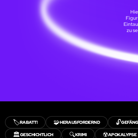
Hie
Figur
Eintau
zu se
🏷️
🧩
🔓
RABATT!
HERAUSFORDERND
GEFÄNG
🏛️
🔍
☢️
GESCHICHTLICH
KRIMI
APOKALYPSE