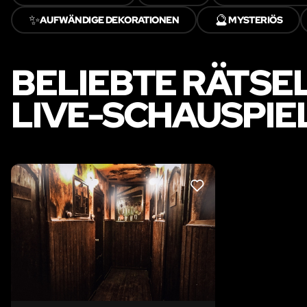
✨
🔮
AUFWÄNDIGE DEKORATIONEN
MYSTERIÖS
BELIEBTE RÄTSE
LIVE-SCHAUSPIE
LIKE