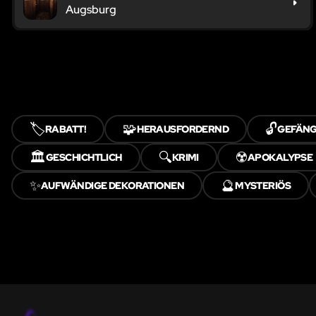
Augsburg
🏷️
🧩
🔓
RABATT!
HERAUSFORDERND
GEFÄNG
🏛️
🔍
☢️
GESCHICHTLICH
KRIMI
APOKALYPSE
✨
🔮
AUFWÄNDIGE DEKORATIONEN
MYSTERIÖS