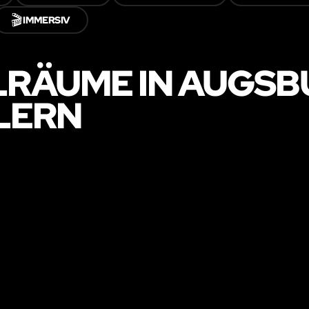
🎬
IMMERSIV
LRÄUME IN AUGSB
LERN