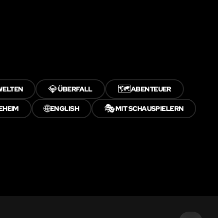
💎
🗺️
WELTEN
ÜBERFALL
ABENTEUER
🌐
🎭
EHEIM
ENGLISH
MIT SCHAUSPIELERN