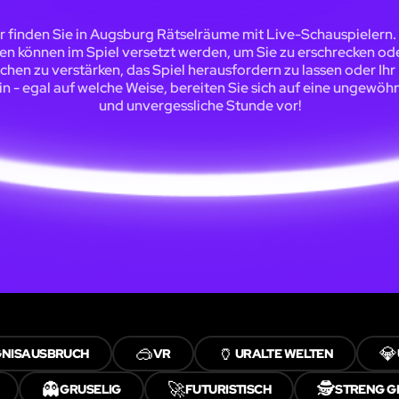
r finden Sie in Augsburg Rätselräume mit Live-Schauspielern.
en können im Spiel versetzt werden, um Sie zu erschrecken od
chen zu verstärken, das Spiel herausfordern zu lassen oder Ihr
in - egal auf welche Weise, bereiten Sie sich auf eine ungewöh
und unvergessliche Stunde vor!
🥽
🏺
💎
NISAUSBRUCH
VR
URALTE WELTEN
👻
🚀
🕵️
GRUSELIG
FUTURISTISCH
STRENG G