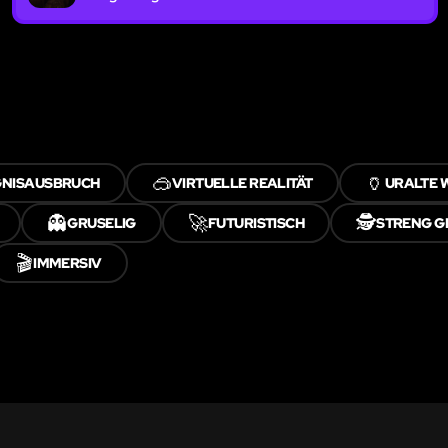
🥽
🏺
NISAUSBRUCH
VIRTUELLE REALITÄT
URALTE 
👻
🚀
🕵️
GRUSELIG
FUTURISTISCH
STRENG G
🎬
IMMERSIV