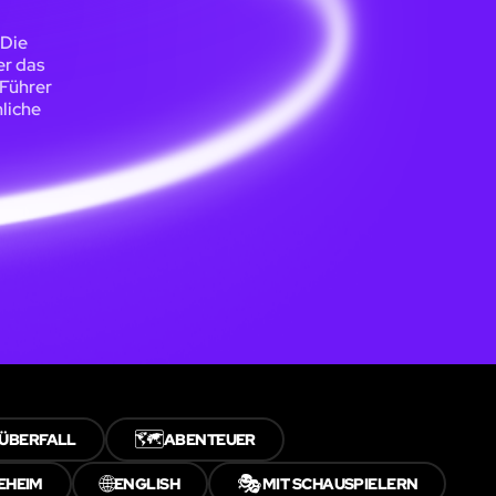
 Die
er das
 Führer
nliche
🗺️
ÜBERFALL
ABENTEUER
🌐
🎭
EHEIM
ENGLISH
MIT SCHAUSPIELERN