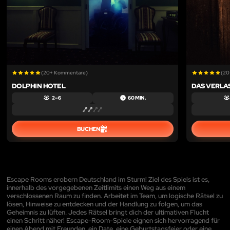
(20+ Kommentare)
(20
DOLPHIN HOTEL
DAS VERLA
2 – 6
60 MIN.
BUCHEN
Escape Rooms erobern Deutschland im Sturm! Ziel des Spiels ist es,
innerhalb des vorgegebenen Zeitlimits einen Weg aus einem
verschlossenen Raum zu finden. Arbeitet im Team, um logische Rätsel zu
lösen, Hinweise zu entdecken und der Handlung zu folgen, um das
Geheimnis zu lüften. Jedes Rätsel bringt dich der ultimativen Flucht
einen Schritt näher! Escape-Room-Spiele eignen sich hervorragend für
einen Abend mit Freunden, ein Date, eine Geburtstagsfeier oder eine