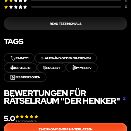
0
0
READ TESTIMONIALS
TAGS
🏷️
✨
RABATT!
AUFWÄNDIGE DEKORATIONEN
👻
🌐
🎬
GRUSELIG
ENGLISH
IMMERSIV
6️⃣
BIS 6 PERSONEN
BEWERTUNGEN FÜR
RÄTSELRAUM "DER HENKER"
3
5.0
3
Kommentare
EINEN KOMMENTAR HINTERLASSEN