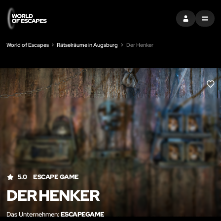
EINTRAGEN
MENU
World of Escapes
Rätselräume in Augsburg
Der Henker
LIK
5.0
ESCAPE GAME
DER HENKER
Das Unternehmen:
ESCAPEGAME