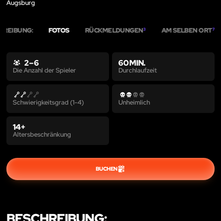
Augsburg
HREIBUNG:
FOTOS
RÜCKMELDUNGEN
AM SELBEN ORT
3
7
2 – 6
60 MIN.
Durchlaufzeit
Die Anzahl der Spieler
Schwierigkeitsgrad (1-4)
Unheimlich
14+
Altersbeschränkung
BUCHEN
BESCHREIBUNG: