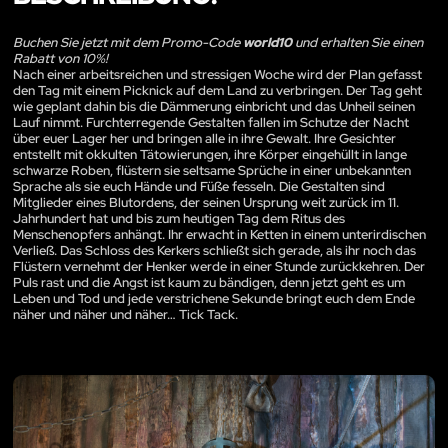
Buchen Sie jetzt mit dem Promo-Code
world10
und erhalten Sie einen
Rabatt von 10%!
Nach einer arbeitsreichen und stressigen Woche wird der Plan gefasst
den Tag mit einem Picknick auf dem Land zu verbringen. Der Tag geht
wie geplant dahin bis die Dämmerung einbricht und das Unheil seinen
Lauf nimmt. Furchterregende Gestalten fallen im Schutze der Nacht
über euer Lager her und bringen alle in ihre Gewalt. Ihre Gesichter
entstellt mit okkulten Tätowierungen, ihre Körper eingehüllt in lange
schwarze Roben, flüstern sie seltsame Sprüche in einer unbekannten
Sprache als sie euch Hände und Füße fesseln. Die Gestalten sind
Mitglieder eines Blutordens, der seinen Ursprung weit zurück im 11.
Jahrhundert hat und bis zum heutigen Tag dem Ritus des
Menschenopfers anhängt. Ihr erwacht in Ketten in einem unterirdischen
Verließ. Das Schloss des Kerkers schließt sich gerade, als ihr noch das
Flüstern vernehmt der Henker werde in einer Stunde zurückkehren. Der
Puls rast und die Angst ist kaum zu bändigen, denn jetzt geht es um
Leben und Tod und jede verstrichene Sekunde bringt euch dem Ende
näher und näher und näher… Tick Tack.