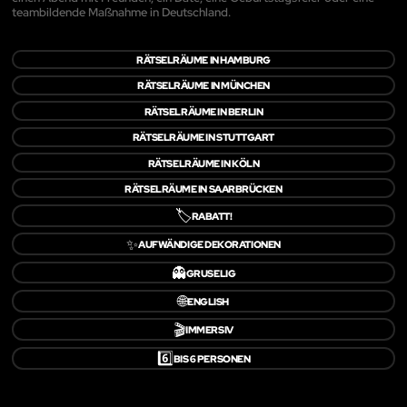
teambildende Maßnahme in Deutschland.
RÄTSELRÄUME IN HAMBURG
RÄTSELRÄUME IN MÜNCHEN
RÄTSELRÄUME IN BERLIN
RÄTSELRÄUME IN STUTTGART
RÄTSELRÄUME IN KÖLN
RÄTSELRÄUME IN SAARBRÜCKEN
🏷️
RABATT!
✨
AUFWÄNDIGE DEKORATIONEN
👻
GRUSELIG
🌐
ENGLISH
🎬
IMMERSIV
6️⃣
BIS 6 PERSONEN