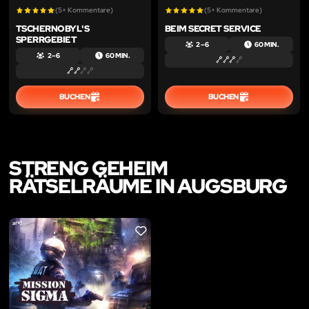
(5+ Kommentare)
(5+ Kommentare)
TSCHERNOBYL'S
BEIM SECRET SERVICE
SPERRGEBIET
2 – 6
60 MIN.
2 – 6
60 MIN.
BUCHEN
BUCHEN
STRENG GEHEIM
RÄTSELRÄUME IN AUGSBURG
LIKE