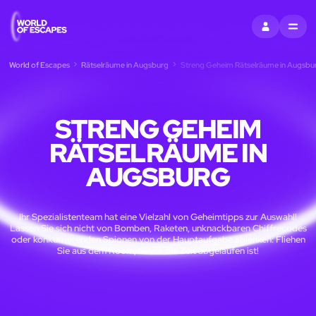
EINTRAGEN
MENU
World of Escapes
Rätselräume in Augsburg
Streng Geheim Rätselräume in Augsbu
STRENG GEHEIM
RÄTSELRÄUME IN
AUGSBURG
Ihr Spezialistenteam hat eine Vielzahl von Geheimtipps zur Auswahl!
Lassen Sie sich nicht von Bomben, Raketen, unknackbaren Chiffrecodes
oder konkurrierenden Spionen von der Hauptaufgabe ablenken: Fliehen
Sie aus dem Room, bevor die Zeit abgelaufen ist!