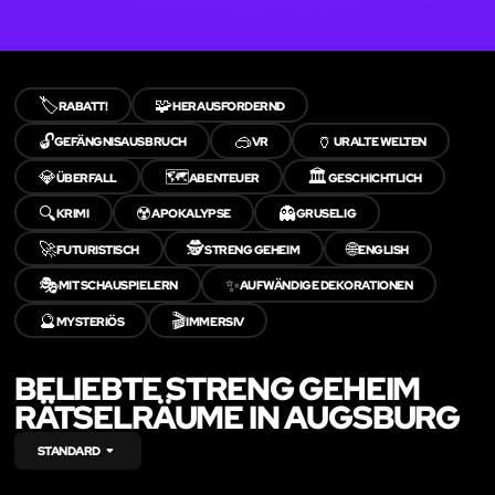
🏷️
🧩
RABATT!
HERAUSFORDERND
🔓
🥽
🏺
GEFÄNGNISAUSBRUCH
VR
URALTE WELTEN
💎
🗺️
🏛️
ÜBERFALL
ABENTEUER
GESCHICHTLICH
🔍
☢️
👻
KRIMI
APOKALYPSE
GRUSELIG
🚀
🕵️
🌐
FUTURISTISCH
STRENG GEHEIM
ENGLISH
🎭
✨
MIT SCHAUSPIELERN
AUFWÄNDIGE DEKORATIONEN
🔮
🎬
MYSTERIÖS
IMMERSIV
BELIEBTE STRENG GEHEIM
RÄTSELRÄUME IN AUGSBURG
STANDARD