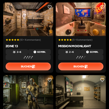
LIKE
LIKE
(10+ Kommentare)
(5+ Kommentare)
ZONE 13
MISSION MOONLIGHT
2 – 6
60 MIN.
2 – 6
60 MIN.
BUCHEN
BUCHEN
LIKE
LIKE