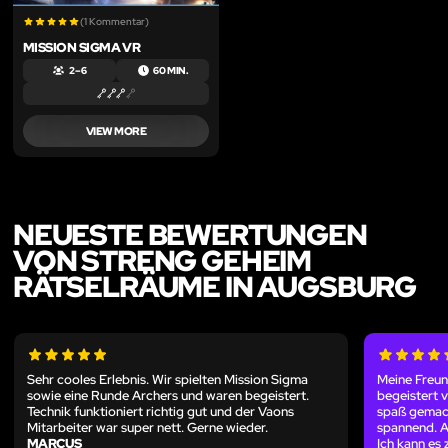
(1 Kommentar)
MISSION SIGMA VR
2 – 6
60 MIN.
VIEW MORE
NEUESTE BEWERTUNGEN
VON STRENG GEHEIM
RÄTSELRÄUME IN AUGSBURG
Sehr cooles Erlebnis. Wir spielten Mission Sigma
Meine Freun
sowie eine Runde Archers und waren begeistert.
begeistert 
Technik funktioniert richtig gut und der Vaons
spaß gemach
Mitarbeiter war super nett. Gerne wieder.
spannend. A
MARCUS
Ich kann es