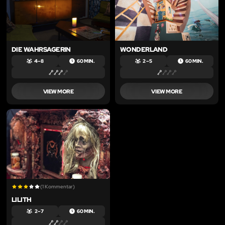
DIE WAHRSAGERIN
WONDERLAND
4 – 8
60 MIN.
2 – 5
60 MIN.
VIEW MORE
VIEW MORE
LIKE
(1 Kommentar)
LILITH
2 – 7
60 MIN.