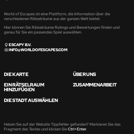
World of Escapes ist eine Plattform, die Information über die
verschiedenen Rätselräume aus der ganzen Welt bietet.
Hier können Sie Rätselräume Ratings und Bewertungen finden und
genau für Sie ein passendes Spiel auswählen.
ESCAPY B.V.
INFO@WORLDOFESCAPES.COM
DIE KARTE
ÜBER UNS
EIN RÄTSELRAUM
ZUSAMMENARBEIT
HINZUFÜGEN
DIE STADT AUSWÄHLEN
Haben Sie auf der Website Tippfehler gefunden? Markieren Sie das
Fragment des Textes und klicken Sie
Ctrl+Enter
.