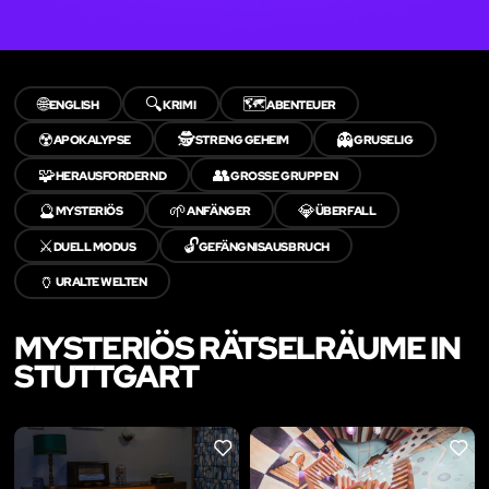
🌐
🔍
🗺️
ENGLISH
KRIMI
ABENTEUER
☢️
🕵️
👻
APOKALYPSE
STRENG GEHEIM
GRUSELIG
🧩
👥
HERAUSFORDERND
GROSSE GRUPPEN
🔮
🌱
💎
MYSTERIÖS
ANFÄNGER
ÜBERFALL
⚔️
🔓
DUELL MODUS
GEFÄNGNISAUSBRUCH
🏺
URALTE WELTEN
MYSTERIÖS RÄTSELRÄUME IN
STUTTGART
LIKE
LIKE