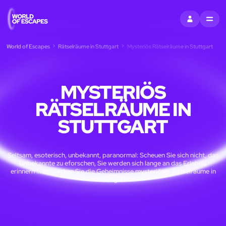
EINTRAGEN
MENU
World of Escapes
Rätselräume in Stuttgart
Mysteriös Rätselräume in Stuttgart
MYSTERIÖS
RÄTSELRÄUME IN
STUTTGART
Seltsam, esoterisch, unbekannt, paranormal: Scheuen Sie sich nicht, das
Unbekannte zu eforschen, Sie werden sich lange an das Erlebnis
erinnern ... Entdecken Sie die Geheimnisse mysteriöser Rätselräume in
Stuttgart!