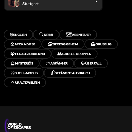
Stuttgart
🌐
🔍
🗺️
ENGLISH
KRIMI
ABENTEUER
☢️
🕵️
👻
APOKALYPSE
STRENG GEHEIM
GRUSELIG
🧩
👥
HERAUSFORDERND
GROSSE GRUPPEN
🔮
🌱
💎
MYSTERIÖS
ANFÄNGER
ÜBERFALL
⚔️
🔓
DUELL-MODUS
GEFÄNGNISAUSBRUCH
🏺
URALTE WELTEN