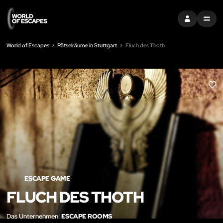
EINTRAGEN
MENU
World of Escapes
Rätselräume in Stuttgart
Fluch des Thoth
LIK
ESCAPE GAME
FLUCH DES THOTH
Das Unternehmen:
ESCAPE ROOMS