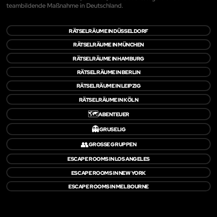
teambildende Maßnahme in Deutschland.
RÄTSELRÄUME IN DÜSSELDORF
RÄTSELRÄUME IN MÜNCHEN
RÄTSELRÄUME IN HAMBURG
RÄTSELRÄUME IN BERLIN
RÄTSELRÄUME IN LEIPZIG
RÄTSELRÄUME IN KÖLN
🗺️
ABENTEUER
👻
GRUSELIG
👥
GROSSE GRUPPEN
ESCAPE ROOMS IN LOS ANGELES
ESCAPE ROOMS IN NEW YORK
ESCAPE ROOMS IN MELBOURNE