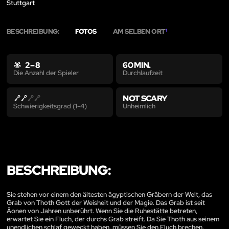
Stuttgart
BESCHREIBUNG:
FOTOS
AM SELBEN ORT
1
2 – 8
60 MIN.
Durchlaufzeit
Die Anzahl der Spieler
NOT SCARY
Unheimlich
Schwierigkeitsgrad (1-4)
BESCHREIBUNG:
Sie stehen vor einem den ältesten ägyptischen Gräbern der Welt, das
Grab von Thoth Gott der Weisheit und der Magie. Das Grab ist seit
Äonen von Jahren unberührt. Wenn Sie die Ruhestätte betreten,
erwartet Sie ein Fluch, der durchs Grab streift. Da Sie Thoth aus seinem
unendlichen schlaf geweckt haben, müssen Sie den Fluch brechen.