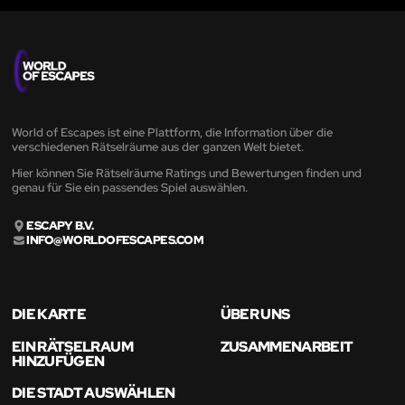
World of Escapes ist eine Plattform, die Information über die
verschiedenen Rätselräume aus der ganzen Welt bietet.
Hier können Sie Rätselräume Ratings und Bewertungen finden und
genau für Sie ein passendes Spiel auswählen.
ESCAPY B.V.
INFO@WORLDOFESCAPES.COM
DIE KARTE
ÜBER UNS
EIN RÄTSELRAUM
ZUSAMMENARBEIT
HINZUFÜGEN
DIE STADT AUSWÄHLEN