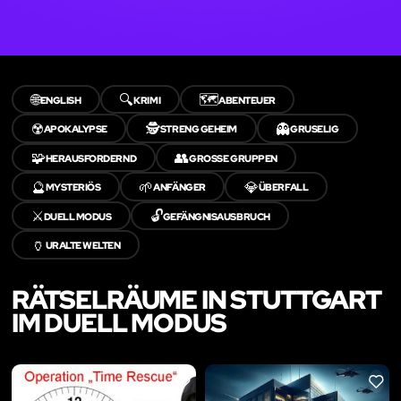
🌐
🔍
🗺️
ENGLISH
KRIMI
ABENTEUER
☢️
🕵️
👻
APOKALYPSE
STRENG GEHEIM
GRUSELIG
🧩
👥
HERAUSFORDERND
GROSSE GRUPPEN
🔮
🌱
💎
MYSTERIÖS
ANFÄNGER
ÜBERFALL
⚔️
🔓
DUELL MODUS
GEFÄNGNISAUSBRUCH
🏺
URALTE WELTEN
RÄTSELRÄUME IN STUTTGART
IM DUELL MODUS
LIKE
LIKE