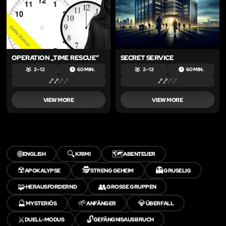
OPERATION „TIME RESCUE“
SECRET SERVICE
2 – 12
60 MIN.
2 – 12
60 MIN.
VIEW MORE
VIEW MORE
🌐
🔍
🗺️
ENGLISH
KRIMI
ABENTEUER
☢️
🕵️
👻
APOKALYPSE
STRENG GEHEIM
GRUSELIG
🧩
👥
HERAUSFORDERND
GROSSE GRUPPEN
🔮
🌱
💎
MYSTERIÖS
ANFÄNGER
ÜBERFALL
⚔️
🔓
DUELL-MODUS
GEFÄNGNISAUSBRUCH