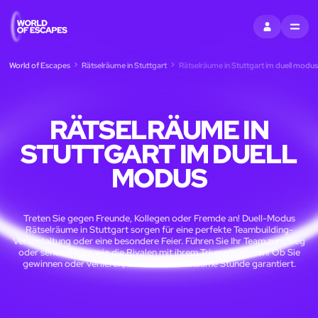
EINTRAGEN
MENU
World of Escapes
Rätselräume in Stuttgart
Rätselräume in Stuttgart im duell modus
RÄTSELRÄUME IN
STUTTGART IM DUELL
MODUS
Treten Sie gegen Freunde, Kollegen oder Fremde an! Duell-Modus
Rätselräume in Stuttgart sorgen für eine perfekte Teambuilding-
Veranstaltung oder eine besondere Feier. Führen Sie Ihr Team zum Sieg
oder sehen Sie zu, wie die Rivalen mit ihrem Triumph prahlen! Ob Sie
gewinnen oder verlieren, ist eine unterhaltsame Stunde garantiert.