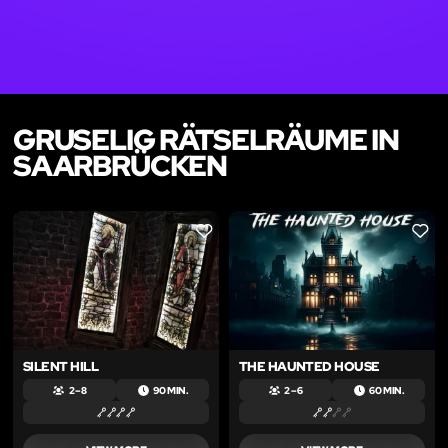
GRUSELIG RÄTSELRÄUME IN
SAARBRÜCKEN
LIKE
LIKE
SILENT HILL
THE HAUNTED HOUSE
2 – 8
90 MIN.
2 – 6
60 MIN.