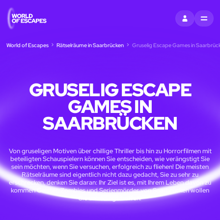
EINTRAGEN
MENU
World of Escapes
Rätselräume in Saarbrücken
Gruselig Escape Games in Saarbrüc
GRUSELIG ESCAPE
GAMES IN
SAARBRÜCKEN
Von gruseligen Motiven über chillige Thriller bis hin zu Horrorfilmen mit
beteiligten Schauspielern können Sie entscheiden, wie verängstigt Sie
sein möchten, wenn Sie versuchen, erfolgreich zu fliehen! Die meisten
Rätselräume sind eigentlich nicht dazu gedacht, Sie zu sehr zu
erschrecken, denken Sie daran: Ihr Ziel ist es, mit Ihrem Leben davon zu
kommen Geister, Zombies und Serienmörder von Saarbrücken wollen
Sie unbedingt treffen!