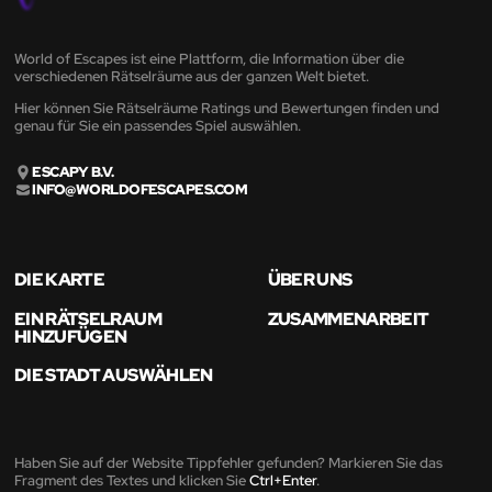
World of Escapes ist eine Plattform, die Information über die
verschiedenen Rätselräume aus der ganzen Welt bietet.
Hier können Sie Rätselräume Ratings und Bewertungen finden und
genau für Sie ein passendes Spiel auswählen.
ESCAPY B.V.
INFO@WORLDOFESCAPES.COM
DIE KARTE
ÜBER UNS
EIN RÄTSELRAUM
ZUSAMMENARBEIT
HINZUFÜGEN
DIE STADT AUSWÄHLEN
Haben Sie auf der Website Tippfehler gefunden? Markieren Sie das
Fragment des Textes und klicken Sie
Ctrl+Enter
.