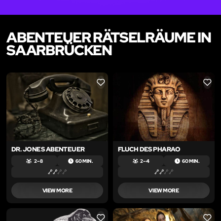
ABENTEUER RÄTSELRÄUME IN
SAARBRÜCKEN
LIKE
LIKE
DR. JONES ABENTEUER
FLUCH DES PHARAO
2 – 8
60 MIN.
2 – 4
60 MIN.
VIEW MORE
VIEW MORE
LIKE
LIKE