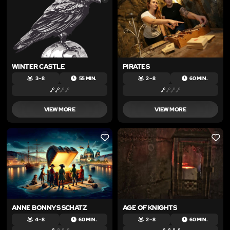
WINTER CASTLE
PIRATES
3 – 8
55 MIN.
2 – 8
60 MIN.
VIEW MORE
VIEW MORE
LIKE
LIKE
ANNE BONNYS SCHATZ
AGE OF KNIGHTS
4 – 8
60 MIN.
2 – 8
60 MIN.