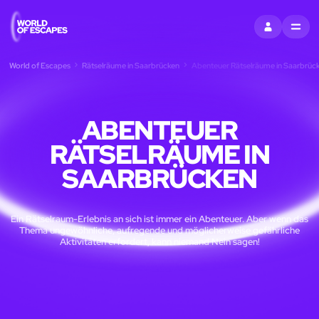
EINTRAGEN
MENU
World of Escapes
Rätselräume in Saarbrücken
Abenteuer Rätselräume in Saarbrüc
ABENTEUER
RÄTSELRÄUME IN
SAARBRÜCKEN
Ein Rätselraum-Erlebnis an sich ist immer ein Abenteuer. Aber wenn das
Thema ungewöhnliche, aufregende und möglicherweise gefährliche
Aktivitäten erfordert, kann niemand Nein sagen!