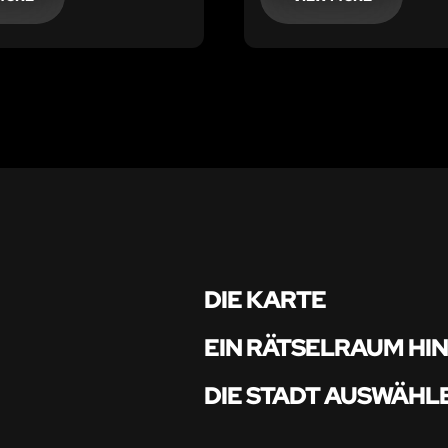
ieder mit einem äußerst
en und tödlichen Virus.
DIE KARTE
EIN RÄTSELRAUM HI
DIE STADT AUSWÄHL