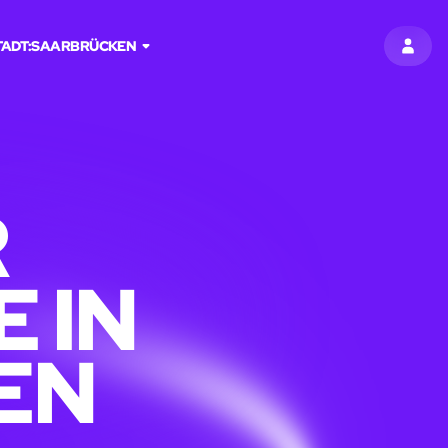
TADT:
SAARBRÜCKEN
EINT
R
 IN
EN