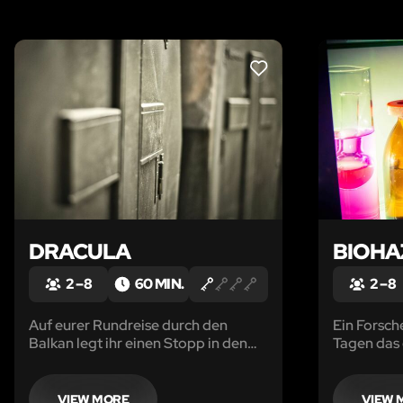
LIKE
DRACULA
BIOHA
2 – 8
60 MIN.
2 – 8
Auf eurer Rundreise durch den
Ein Forsch
Balkan legt ihr einen Stopp in den
Tagen das
Südkarpaten ein um in den
Bennet, e
siebenbürgischen Bergen das
Virologen.
sagenumwobene Schloss Vlad III.
kontaminie
VIEW MORE
VIEW 