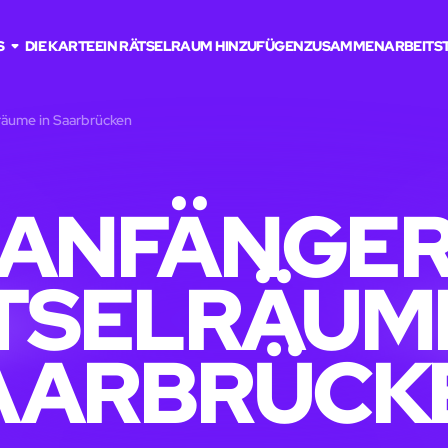
S
DIE KARTE
EIN RÄTSELRAUM HINZUFÜGEN
ZUSAMMENARBEIT
S
räume in Saarbrücken
ANFÄNGE
TSELRÄUME
AARBRÜCK