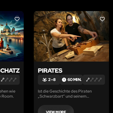
LIKE
LIKE
SCHATZ
PIRATES
2 – 8
60 MIN.
ehen wie
Ist die Geschichte des Piraten
pe Room.
„Schwarzbart“ und seinem
legendären Schatz die Wahrheit
oder alles nur Seemannsgarn?
VIEW MORE