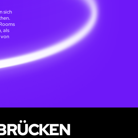
n sich
chen.
e Rooms
, als
 von
RBRÜCKEN