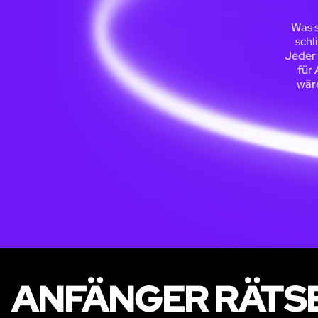
Was s
schl
Jeder 
für 
wär
ANFÄNGER RÄTS