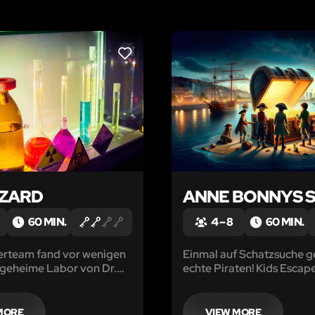
LIKE
ZARD
ANNE BONNYS 
60 MIN.
4 – 8
60 MIN.
erteam fand vor wenigen
Einmal auf Schatzsuche g
 geheime Labor von Dr.
echte Piraten! Kids Esca
inem hochangesehenen
 Beim Betreten
rten sich sämtliche
MORE
VIEW MORE