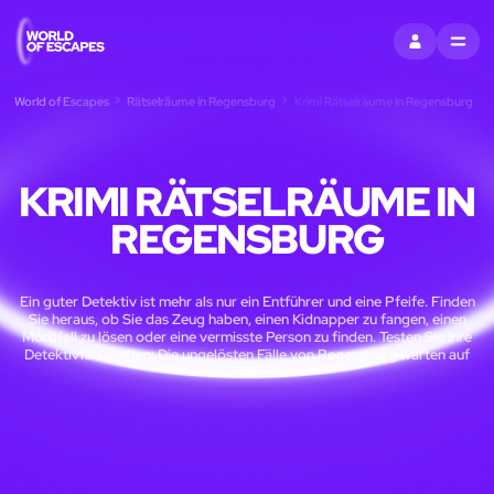
EINTRAGEN
MENU
World of Escapes
Rätselräume in Regensburg
Krimi Rätselräume in Regensburg
KRIMI RÄTSELRÄUME IN
REGENSBURG
Ein guter Detektiv ist mehr als nur ein Entführer und eine Pfeife. Finden
Sie heraus, ob Sie das Zeug haben, einen Kidnapper zu fangen, einen
Mordfall zu lösen oder eine vermisste Person zu finden. Testen Sie Ihre
Detektivfähigkeiten: Die ungelösten Fälle von Regensburg warten auf
Sie!