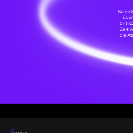
Keine 
über
britis
Zeit v
die A