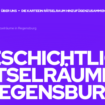
ÜBER UNS
DIE KARTE
EIN RÄTSELRAUM HINZUFÜGEN
ZUSAMMEN
ätselräume in Regensburg
SCHICHTL
TSELRÄUME
EGENSBU