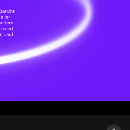
Bericht
aller
 andere
gen und
n Lauf