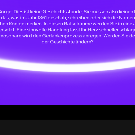
Sorge: Dies ist keine Geschichtsstunde, Sie müssen also keinen 
 das, was im Jahr 1861 geschah, schreiben oder sich die Namen 
chen Könige merken. In diesen Rätselräume werden Sie in eine
ersetzt. Eine sinnvolle Handlung lässt Ihr Herz schneller schla
tmosphäre wird den Gedankenprozess anregen. Werden Sie de
der Geschichte ändern?