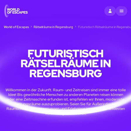
EINTRAGEN
MENU
World of Escapes
Rätselräume in Regensburg
Futuristisch Rätselräume in Regensb
FUTURISTISCH
RÄTSELRÄUME IN
REGENSBURG
Willkommen in der Zukunft. Raum- und Zeitreisen sind immer eine tolle
Idee! Bis gewöhnliche Menschen zu anderen Planeten reisen können
oder eine Zeitmaschine erfunden ist, empfehlen wir Ihnen, modernste
Rettungsräume auszuprobieren. Seien Sie für Außerirdische,
Raumschiffe, Zeitverzerrungen und Erlebnisse jenseits Ihrer wildesten
Vorstellungskraft bereit.