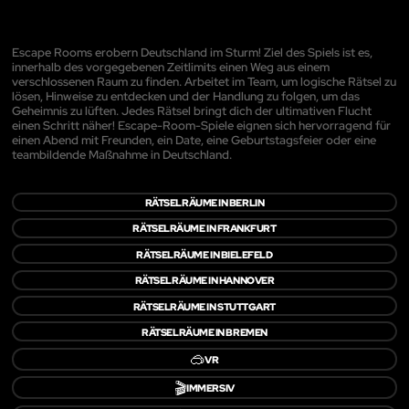
Escape Rooms erobern Deutschland im Sturm! Ziel des Spiels ist es,
innerhalb des vorgegebenen Zeitlimits einen Weg aus einem
verschlossenen Raum zu finden. Arbeitet im Team, um logische Rätsel zu
lösen, Hinweise zu entdecken und der Handlung zu folgen, um das
Geheimnis zu lüften. Jedes Rätsel bringt dich der ultimativen Flucht
einen Schritt näher! Escape-Room-Spiele eignen sich hervorragend für
einen Abend mit Freunden, ein Date, eine Geburtstagsfeier oder eine
teambildende Maßnahme in Deutschland.
RÄTSELRÄUME IN BERLIN
RÄTSELRÄUME IN FRANKFURT
RÄTSELRÄUME IN BIELEFELD
RÄTSELRÄUME IN HANNOVER
RÄTSELRÄUME IN STUTTGART
RÄTSELRÄUME IN BREMEN
🥽
VR
🎬
IMMERSIV