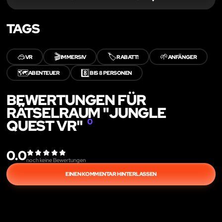
TAGS
🥽
🎬
🏷️
🌱
VR
IMMERSIV
RABATT!
ANFÄNGER
🗺️
8️⃣
ABENTEUER
BIS 8 PERSONEN
BEWERTUNGEN FÜR
RÄTSELRAUM "JUNGLE
QUEST VR"
0
0.0
noch keine Bewertungen
EINEN KOMMENTAR HINTERLASSEN