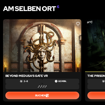
AM SELBEN ORT
6
LIKE
BEYOND MEDUSA'S GATE VR
THE PRISON
2 – 8
60 MIN.
BUCHEN