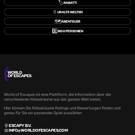
🏷️
RABATT!
🏺
URALTE WELTEN
🗺️
ABENTEUER
8️⃣
BIS 8 PERSONEN
World of Escapes ist eine Plattform, die Information über die
verschiedenen Rätselräume aus der ganzen Welt bietet.
Hier können Sie Rätselräume Ratings und Bewertungen finden und
genau für Sie ein passendes Spiel auswählen.
ESCAPY B.V.
INFO@WORLDOFESCAPES.COM