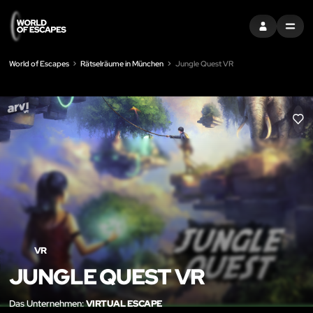
EINTRAGEN
MENU
World of Escapes
Rätselräume in München
Jungle Quest VR
LIK
VR
JUNGLE QUEST VR
Das Unternehmen:
VIRTUAL ESCAPE