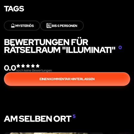
TAGS
🔮
6️⃣
MYSTERIÖS
BIS 6 PERSONEN
BEWERTUNGEN FÜR
RÄTSELRAUM "ILLUMINATI"
0
0.0
noch keine Bewertungen
EINEN KOMMENTAR HINTERLASSEN
AM SELBEN ORT
5