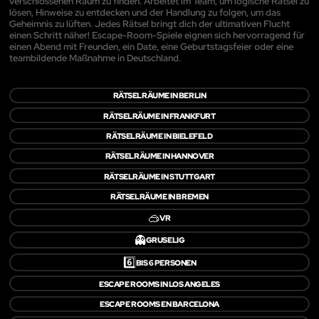
verschlossenen Raum zu finden. Arbeitet im Team, um logische Rätsel zu
lösen, Hinweise zu entdecken und der Handlung zu folgen, um das
Geheimnis zu lüften. Jedes Rätsel bringt dich der ultimativen Flucht
einen Schritt näher! Escape-Room-Spiele eignen sich hervorragend für
einen Abend mit Freunden, ein Date, eine Geburtstagsfeier oder eine
teambildende Maßnahme in Deutschland.
RÄTSELRÄUME IN BERLIN
RÄTSELRÄUME IN FRANKFURT
RÄTSELRÄUME IN BIELEFELD
RÄTSELRÄUME IN HANNOVER
RÄTSELRÄUME IN STUTTGART
RÄTSELRÄUME IN BREMEN
🥽
VR
👻
GRUSELIG
6️⃣
BIS 6 PERSONEN
ESCAPE ROOMS IN LOS ANGELES
ESCAPE ROOMS EN BARCELONA