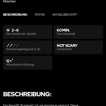
München
BESCHREIBUNG:
FOTOS
AM SELBEN ORT
5
2 – 6
60 MIN.
Durchlaufzeit
Die Anzahl der Spieler
NOT SCARY
Unheimlich
Schwierigkeitsgrad (1-4)
*
12+
Altersbeschränkung
BESCHREIBUNG:
Der Begriff "Illuminati" ist uns durchaus vertraut. Diese