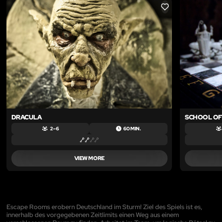
LIKE
DRACULA
SCHOOL OF
2 – 6
60 MIN.
VIEW MORE
Escape Rooms erobern Deutschland im Sturm! Ziel des Spiels ist es,
innerhalb des vorgegebenen Zeitlimits einen Weg aus einem