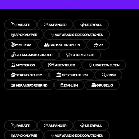
🏷️
🌱
💎
RABATT!
ANFÄNGER
ÜBERFALL
☢️
✨
APOKALYPSE
AUFWÄNDIGE DEKORATIONEN
🎬
👥
🥽
IMMERSIV
GROSSE GRUPPEN
VR
🔓
🚀
GEFÄNGNISAUSBRUCH
FUTURISTISCH
🔮
🗺️
🏺
MYSTERIÖS
ABENTEUER
URALTE WELTEN
🕵️
🏛️
🔍
STRENG GEHEIM
GESCHICHTLICH
KRIMI
🧩
🌐
👻
HERAUSFORDERND
ENGLISH
GRUSELIG
🏷️
🌱
💎
RABATT!
ANFÄNGER
ÜBERFALL
☢️
✨
APOKALYPSE
AUFWÄNDIGE DEKORATIONEN