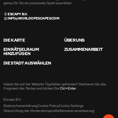
genau für Sie ein passendes Spiel auswählen.
ESCAPY B.V.
INFO@WORLDOFESCAPES.COM
DIE KARTE
ÜBER UNS
EIN RÄTSELRAUM
ZUSAMMENARBEIT
HINZUFÜGEN
DIE STADT AUSWÄHLEN
Haben Sie auf der Website Tippfehler gefunden? Markieren Sie das
Fragment des Textes und klicken Sie
Ctrl+Enter
.
Escapy B.V.
Datenschutzerklärung
Cookie Policy
Cookie Settings
Überprüfung der Moderationspolitik
Benutzervereinbarung