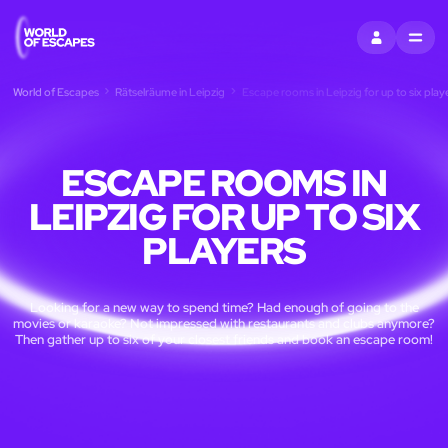
EINTRAGEN
MENU
World of Escapes
Rätselräume in Leipzig
Escape rooms in Leipzig for up to six play
ESCAPE ROOMS IN
LEIPZIG FOR UP TO SIX
PLAYERS
Looking for a new way to spend time? Had enough of going to the
movies or karaoke? Not impressed with restaurants and clubs anymore?
Then gather up to six of your closest friends and book an escape room!