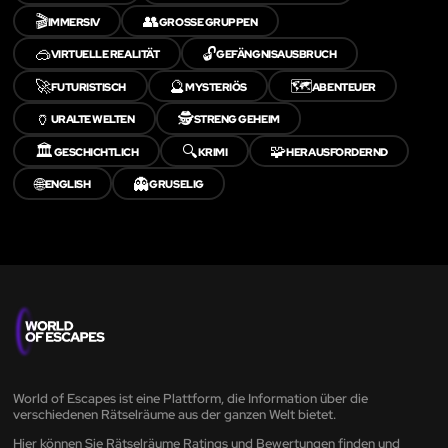
🎬
👥
IMMERSIV
GROSSE GRUPPEN
🥽
🔓
VIRTUELLE REALITÄT
GEFÄNGNISAUSBRUCH
🚀
🔮
🗺️
FUTURISTISCH
MYSTERIÖS
ABENTEUER
🏺
🕵️
URALTE WELTEN
STRENG GEHEIM
🏛️
🔍
🧩
GESCHICHTLICH
KRIMI
HERAUSFORDERND
🌐
👻
ENGLISH
GRUSELIG
World of Escapes ist eine Plattform, die Information über die
verschiedenen Rätselräume aus der ganzen Welt bietet.
Hier können Sie Rätselräume Ratings und Bewertungen finden und