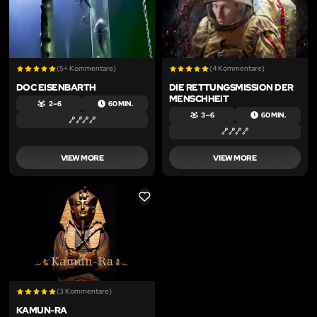
(5+ Kommentare)
(4 Kommentare)
DOC EISENBARTH
DIE RETTUNGSMISSION DER
MENSCHHEIT
2 – 6
60 MIN.
3 – 6
60 MIN.
VIEW MORE
VIEW MORE
LIKE
(3 Kommentare)
KAMUN-RA