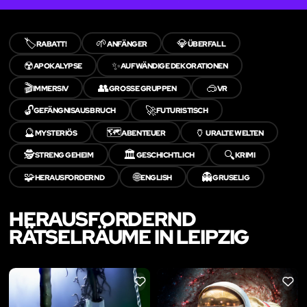
🏷️
🌱
💎
RABATT!
ANFÄNGER
ÜBERFALL
☢️
✨
APOKALYPSE
AUFWÄNDIGE DEKORATIONEN
🎬
👥
🥽
IMMERSIV
GROSSE GRUPPEN
VR
🔓
🚀
GEFÄNGNISAUSBRUCH
FUTURISTISCH
🔮
🗺️
🏺
MYSTERIÖS
ABENTEUER
URALTE WELTEN
🕵️
🏛️
🔍
STRENG GEHEIM
GESCHICHTLICH
KRIMI
🧩
🌐
👻
HERAUSFORDERND
ENGLISH
GRUSELIG
HERAUSFORDERND
RÄTSELRÄUME IN LEIPZIG
LIKE
LIKE