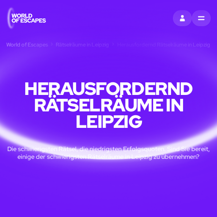
EINTRAGEN
MENU
World of Escapes
Rätselräume in Leipzig
Herausfordernd Rätselräume in Leipzig
HERAUSFORDERND
RÄTSELRÄUME IN
LEIPZIG
Die schwierigsten Rätsel, die niedrigsten Erfolgsquoten. Sind Sie bereit,
einige der schwierigsten Rätselräume in Leipzig zu übernehmen?