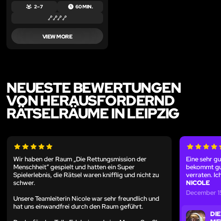
2 – 7
60 MIN.
VIEW MORE
NEUESTE BEWERTUNGEN
VON HERAUSFORDERND
RÄTSELRÄUME IN LEIPZIG
Wir haben der Raum „Die Rettungsmission der
Eine sehr g
Menschheit“ gespielt und hatten ein Super
bekommt gut
Spielerlebnis, die Rätsel waren knifflig und nicht zu
verraten. Ic
schwer.
NICOLE
December 1
Unsere Teamleiterin Nicole war sehr freundlich und
hat uns einwandfrei durch den Raum geführt.
DI