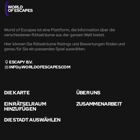
World of Escapes ist eine Plattform, die Information über die
verschiedenen Rätselräume aus der ganzen Welt bietet.
Hier können Sie Rätselräume Ratings und Bewertungen finden und
genau für Sie ein passendes Spiel auswählen.
ESCAPY B.V.
INFO@WORLDOFESCAPES.COM
DIE KARTE
ÜBER UNS
EIN RÄTSELRAUM
ZUSAMMENARBEIT
HINZUFÜGEN
DIE STADT AUSWÄHLEN