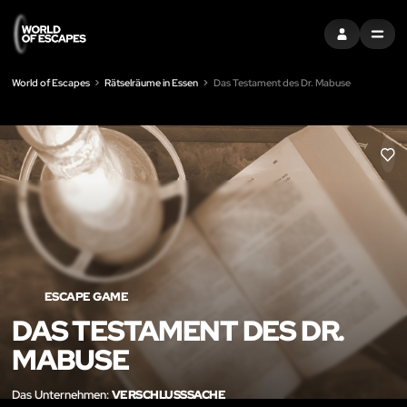
EINTRAGEN
MENU
World of Escapes
Rätselräume in Essen
Das Testament des Dr. Mabuse
LIK
ESCAPE GAME
DAS TESTAMENT DES DR.
MABUSE
Das Unternehmen:
VERSCHLUSSSACHE