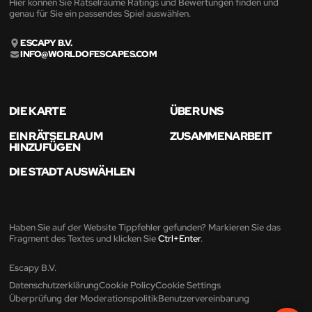
Hier können Sie Rätselräume Ratings und Bewertungen finden und
genau für Sie ein passendes Spiel auswählen.
ESCAPY B.V.
INFO@WORLDOFESCAPES.COM
DIE KARTE
ÜBER UNS
EIN RÄTSELRAUM
ZUSAMMENARBEIT
HINZUFÜGEN
DIE STADT AUSWÄHLEN
Haben Sie auf der Website Tippfehler gefunden? Markieren Sie das
Fragment des Textes und klicken Sie
Ctrl+Enter
.
Escapy B.V.
Datenschutzerklärung
Cookie Policy
Cookie Settings
Überprüfung der Moderationspolitik
Benutzervereinbarung