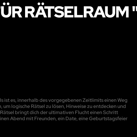
ÜR RÄTSELRAUM 
 ist es, innerhalb des vorgegebenen Zeitlimits einen Weg
, um logische Rätsel zu lösen, Hinweise zu entdecken und
ätsel bringt dich der ultimativen Flucht einen Schritt
inen Abend mit Freunden, ein Date, eine Geburtstagsfeier