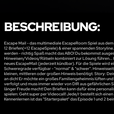
BESCHREIBUNG:
Escape Mail - das multimediale EscapeRoom Spiel aus dem Br
12 Briefen(=12 EscapeSpiele) & einer spannenden Storyline
werden - richtig Spaß macht das ABO! Du bekommst ausgesuch
Hinweisen/Videos/Rätseln kombiniert zur Lösung führen..
neues EscapeMail (jederzeit kündbar). Für die Spiele wird e
Schweregrade verfügbar - "normal" & "schwer". Hinweisseite
kleinen, mittleren oder großen Hinweis benötigt. Story: De
an dich! Er möchte ein großes Familiengeheimnis lüften und
verfolgt und muss immer wieder von DIR aus gefährlichen S
länger Freude macht! Den Briefen kann dafür eine personal
spielen: Geht super per Videocall! Jede/r bestellt sich ein
Kennenlernen ist das "Starterpaket" das Episode 1 und 2 b