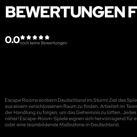
BEWERTUNGEN F
0.0
noch keine Bewertungen
Escape Rooms erobern Deutschland im Sturm! Ziel des Spiels
aus einem verschlossenen Raum zu finden. Arbeitet im Team
der Handlung zu folgen, um das Geheimnis zu lüften. Jedes R
näher! Escape-Room-Spiele eignen sich hervorragend für e
oder eine teambildende Maßnahme in Deutschland.