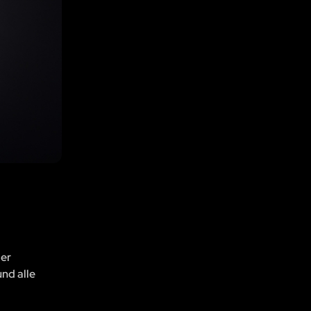
der
und alle