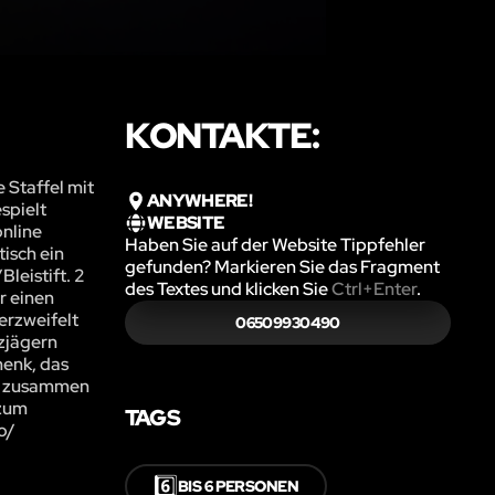
KONTAKTE:
 Staffel mit
ANYWHERE!
spielt
WEBSITE
online
Haben Sie auf der Website Tippfehler
isch ein
gefunden? Markieren Sie das Fragment
leistift. 2
des Textes und klicken Sie
Ctrl+Enter
.
r einen
erzweifelt
06509930490
tzjägern
henk, das
nz zusammen
 zum
TAGS
o/
6️⃣
BIS 6 PERSONEN