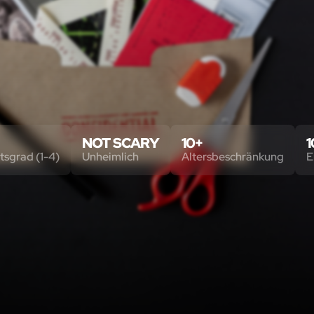
NOT SCARY
10+
1
tsgrad (1-4)
Unheimlich
Altersbeschränkung
E