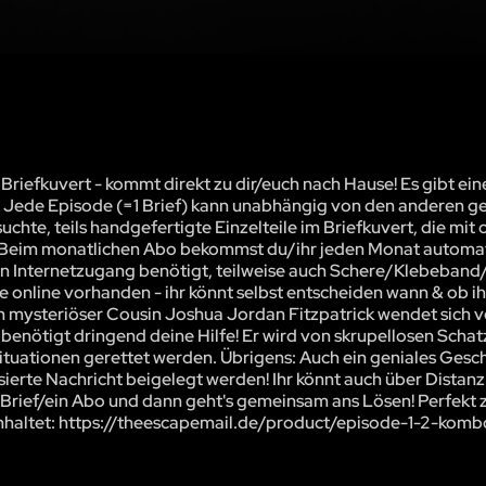
iefkuvert - kommt direkt zu dir/euch nach Hause! Es gibt eine
. Jede Episode (=1 Brief) kann unabhängig von den anderen ge
te, teils handgefertigte Einzelteile im Briefkuvert, die mit 
. Beim monatlichen Abo bekommst du/ihr jeden Monat automat
in Internetzugang benötigt, teilweise auch Schere/Klebeband/B
 online vorhanden - ihr könnt selbst entscheiden wann & ob ih
in mysteriöser Cousin Joshua Jordan Fitzpatrick wendet sich v
 benötigt dringend deine Hilfe! Er wird von skrupellosen Scha
ituationen gerettet werden. Übrigens: Auch ein geniales Gesc
isierte Nachricht beigelegt werden! Ihr könnt auch über Dista
en Brief/ein Abo und dann geht's gemeinsam ans Lösen! Perfekt
einhaltet: https://theescapemail.de/product/episode-1-2-komb