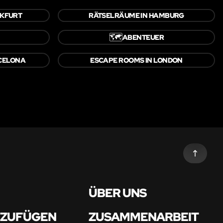
NKFURT
RÄTSELRÄUME IN HAMBURG
🗺️
ABENTEUER
CELONA
ESCAPE ROOMS IN LONDON
ÜBER UNS
NZUFÜGEN
ZUSAMMENARBEIT