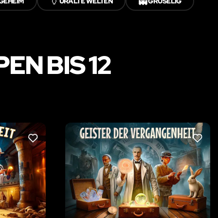
🏺
👻
GEHEIM
URALTE WELTEN
GRUSELIG
EN BIS 12
LIKE
LIKE