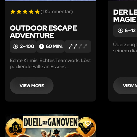
DER L
(1 Kommentar)
MAGIE
OUTDOOR ESCAPE
6 – 12
ADVENTURE
Überzeugt
2 – 100
60 MIN.
seinem dia
abzulasse
Echte Krimis. Echtes Teamwork. Löst
packende Fälle an Essens
spannendsten Orten!
VIEW MORE
VIEW 
LIKE