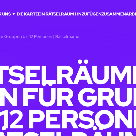
R UNS
DIE KARTE
EIN RÄTSELRAUM HINZUFÜGEN
ZUSAMMENARBE
ür Gruppen bis 12 Personen | Rätselräume
TSELRÄUME
N FÜR GR
 12 PERSON