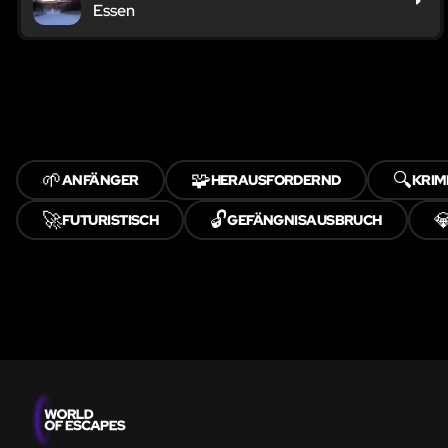
Essen
🌱
🧩
🔍
ANFÄNGER
HERAUSFORDERND
KRIM
🚀
🔓

FUTURISTISCH
GEFÄNGNISAUSBRUCH