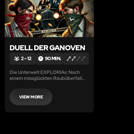
DUELL DER GANOVEN
2 – 12
90 MIN.
Die Unterwelt EXPLORIAs: Nach
einem missglückten Raubüberfall
der berüchtigten Bande
„Gentlemen’s Club“ bleibt die Beute
spurlos verschwunden, denn die
VIEW MORE
Inhaftierten schweigen.