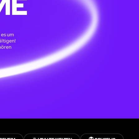
ME
 es um
ltigen!
uhören