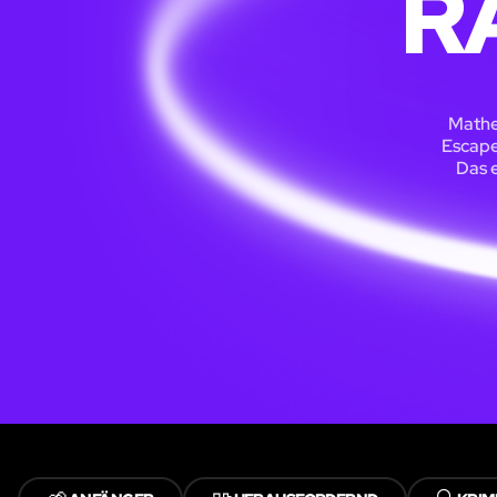
R
Mathe
Escape
Das e