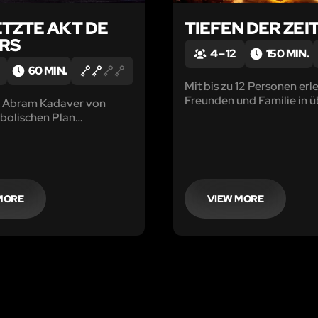
ETZTE AKT DE
TIEFEN DER ZEI
RS
4 – 12
150 MIN.
60 MIN.
Mit bis zu 12 Personen erl
Freunden und Familie in ü
 Abram Kadaver von
Minuten eine spannende
bolischen Plan
Geschichte, die dich quer
n
filmreife Stadtviertel der
Jahre führt.
MORE
VIEW MORE