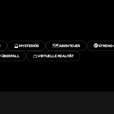
🔮
🗺️
🕵️
I
MYSTERIÖS
ABENTEUER
STRENG 

🥽
ÜBERFALL
VIRTUELLE REALITÄT