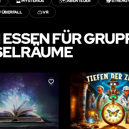
🔮
🗺️
🕵️
I
MYSTERIÖS
ABENTEUER
STRENG 

🥽
ÜBERFALL
VR
ESSEN FÜR GRUPP
TSELRÄUME
LIKE