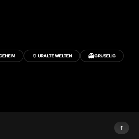
🏺
👻
GEHEIM
URALTE WELTEN
GRUSELIG