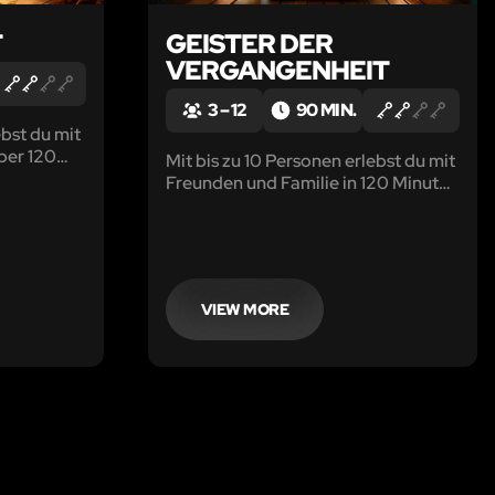
T
GEISTER DER
VERGANGENHEIT
3 – 12
90 MIN.
ebst du mit
ber 120
Mit bis zu 10 Personen erlebst du mit
Freunden und Familie in 120 Minuten
 durch das
eine spannende Geschichte, die dich
 1920er
quer durch das filmreife Stadtviertel
der 1920er Jahre führt.
VIEW MORE