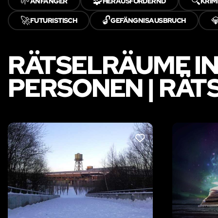
🌱
🧩
🔍
ANFÄNGER
HERAUSFORDERND
KRIM
🚀
🔓

FUTURISTISCH
GEFÄNGNISAUSBRUCH
RÄTSELRÄUME IN 
PERSONEN | RÄ
LIKE