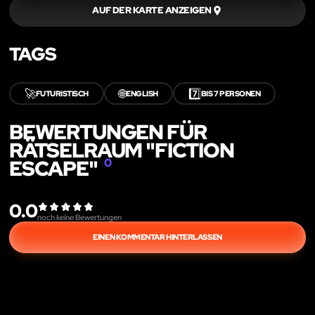
AUF DER KARTE ANZEIGEN
TAGS
🚀
🌐
7️⃣
FUTURISTISCH
ENGLISH
BIS 7 PERSONEN
BEWERTUNGEN FÜR
RÄTSELRAUM "FICTION
ESCAPE"
0
0.0
noch keine Bewertungen
EINEN KOMMENTAR HINTERLASSEN