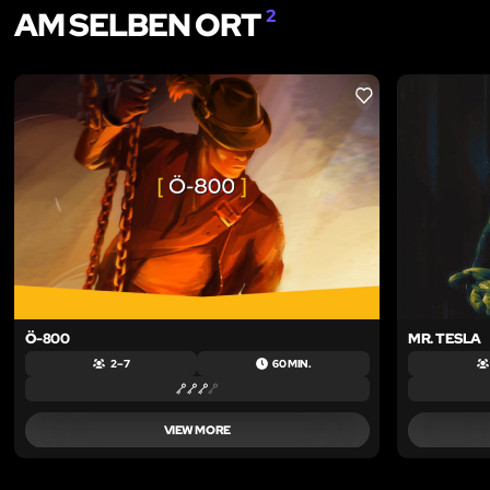
AM SELBEN ORT
2
LIKE
Ö-800
MR. TESLA
2 – 7
60 MIN.
VIEW MORE