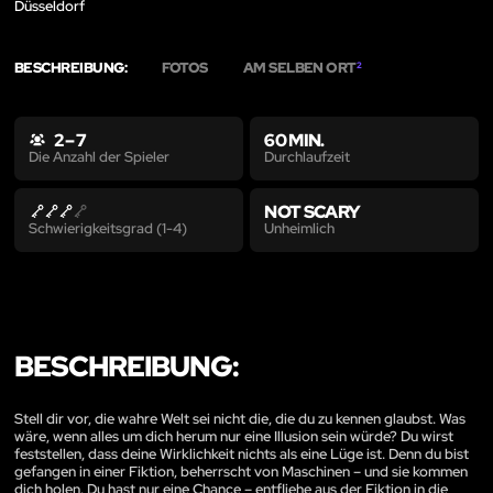
Düsseldorf
BESCHREIBUNG:
FOTOS
AM SELBEN ORT
2
2 – 7
60 MIN.
Durchlaufzeit
Die Anzahl der Spieler
NOT SCARY
Unheimlich
Schwierigkeitsgrad (1-4)
BESCHREIBUNG:
Stell dir vor, die wahre Welt sei nicht die, die du zu kennen glaubst. Was
wäre, wenn alles um dich herum nur eine Illusion sein würde? Du wirst
feststellen, dass deine Wirklichkeit nichts als eine Lüge ist. Denn du bist
gefangen in einer Fiktion, beherrscht von Maschinen – und sie kommen
dich holen. Du hast nur eine Chance – entfliehe aus der Fiktion in die