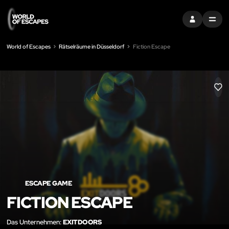
EINTRAGEN
MENU
World of Escapes
Rätselräume in Düsseldorf
Fiction Escape
LIK
ESCAPE GAME
FICTION ESCAPE
Das Unternehmen:
EXITDOORS