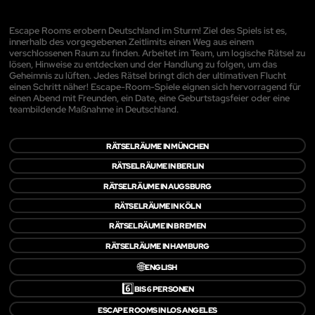
Escape Rooms erobern Deutschland im Sturm! Ziel des Spiels ist es,
innerhalb des vorgegebenen Zeitlimits einen Weg aus einem
verschlossenen Raum zu finden. Arbeitet im Team, um logische Rätsel zu
lösen, Hinweise zu entdecken und der Handlung zu folgen, um das
Geheimnis zu lüften. Jedes Rätsel bringt dich der ultimativen Flucht
einen Schritt näher! Escape-Room-Spiele eignen sich hervorragend für
einen Abend mit Freunden, ein Date, eine Geburtstagsfeier oder eine
teambildende Maßnahme in Deutschland.
RÄTSELRÄUME IN MÜNCHEN
RÄTSELRÄUME IN BERLIN
RÄTSELRÄUME IN AUGSBURG
RÄTSELRÄUME IN KÖLN
RÄTSELRÄUME IN BREMEN
RÄTSELRÄUME IN HAMBURG
🌐
ENGLISH
6️⃣
BIS 6 PERSONEN
ESCAPE ROOMS IN LOS ANGELES