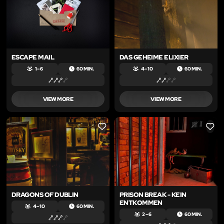
ESCAPE MAIL
DAS GEHEIME ELIXIER
1 – 6
60 MIN.
4 – 10
60 MIN.
VIEW MORE
VIEW MORE
LIKE
LIKE
DRAGONS OF DUBLIN
PRISON BREAK - KEIN
ENTKOMMEN
4 – 10
60 MIN.
2 – 6
60 MIN.