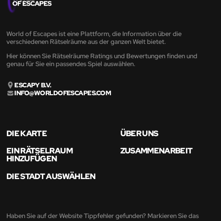
World of Escapes ist eine Plattform, die Information über die
verschiedenen Rätselräume aus der ganzen Welt bietet.
Hier können Sie Rätselräume Ratings und Bewertungen finden und
genau für Sie ein passendes Spiel auswählen.
ESCAPY B.V.
INFO@WORLDOFESCAPES.COM
DIE KARTE
ÜBER UNS
EIN RÄTSELRAUM
ZUSAMMENARBEIT
HINZUFÜGEN
DIE STADT AUSWÄHLEN
Haben Sie auf der Website Tippfehler gefunden? Markieren Sie das