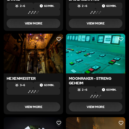
2 – 6
60 MIN.
2 – 6
60 MIN.
VIEW MORE
VIEW MORE
LIKE
LIKE
HEXENMEISTER
MOONRAKER - STRENG
GEHEIM
3 – 6
60 MIN.
2 – 6
60 MIN.
VIEW MORE
VIEW MORE
LIKE
LIKE