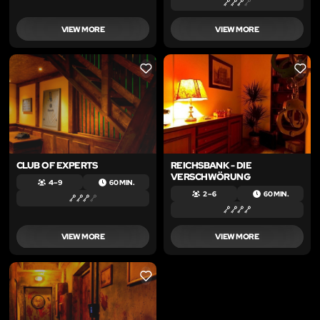
VIEW MORE
VIEW MORE
LIKE
LIKE
CLUB OF EXPERTS
REICHSBANK - DIE
VERSCHWÖRUNG
4 – 9
60 MIN.
2 – 6
60 MIN.
VIEW MORE
VIEW MORE
LIKE