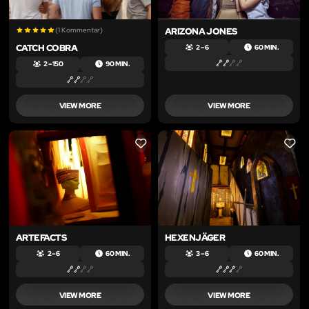
(1 Kommentar)
ARIZONA JONES
CATCH COBRA
2 – 6
60 MIN.
2 – 150
90 MIN.
VIEW MORE
VIEW MORE
LIKE
LIKE
ARTEFACTS
HEXENJÄGER
2 – 6
60 MIN.
3 – 6
60 MIN.
VIEW MORE
VIEW MORE