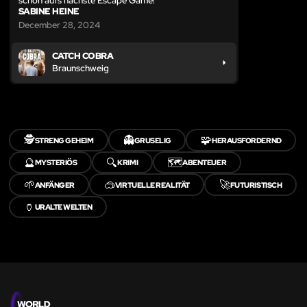
schon aufs nächste Escape Game!
SABINE HEINE
December 28, 2024
CATCH COBRA
Braunschweig
🕵️
👻
🧩
STRENG GEHEIM
GRUSELIG
HERAUSFORDERND
🔮
🔍
🗺️
MYSTERIÖS
KRIMI
ABENTEUER
🌱
🥽
🚀
ANFÄNGER
VIRTUELLE REALITÄT
FUTURISTISCH
🏺
URALTE WELTEN