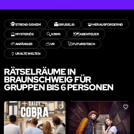
🕵️
👻
🧩
STRENG GEHEIM
GRUSELIG
HERAUSFORDERND
🔮
🔍
🗺️
MYSTERIÖS
KRIMI
ABENTEUER
🌱
🥽
🚀
ANFÄNGER
VR
FUTURISTISCH
🏺
URALTE WELTEN
RÄTSELRÄUME IN
BRAUNSCHWEIG FÜR
GRUPPEN BIS 6 PERSONEN
LIKE
LIKE