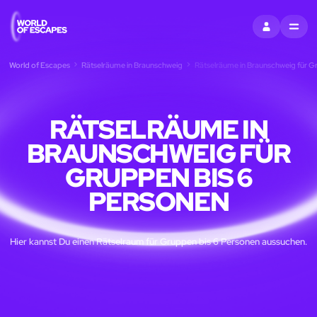
EINTRAGEN
MENU
World of Escapes
Rätselräume in Braunschweig
Rätselräume in Braunschweig für G
RÄTSELRÄUME IN
BRAUNSCHWEIG FÜR
GRUPPEN BIS 6
PERSONEN
Hier kannst Du einen Rätselraum für Gruppen bis 6 Personen aussuchen.