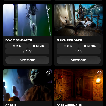
LIKE
LIKE
DOC EISENBARTH
FLUCH DER OKER
2 – 6
60 MIN.
2 – 6
60 MIN.
VIEW MORE
VIEW MORE
LIKE
LIKE
CARRIE
DAS LAGERHAUS