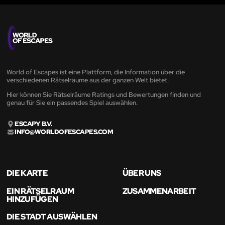
World of Escapes ist eine Plattform, die Information über die
verschiedenen Rätselräume aus der ganzen Welt bietet.
Hier können Sie Rätselräume Ratings und Bewertungen finden und
genau für Sie ein passendes Spiel auswählen.
ESCAPY B.V.
INFO@WORLDOFESCAPES.COM
DIE KARTE
ÜBER UNS
EIN RÄTSELRAUM
ZUSAMMENARBEIT
HINZUFÜGEN
DIE STADT AUSWÄHLEN