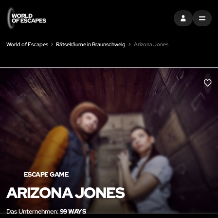
EINTRAGEN
MENU
World of Escapes
Rätselräume in Braunschweig
Arizona Jones
LIK
ESCAPE GAME
ARIZONA JONES
Das Unternehmen:
99 WAYS