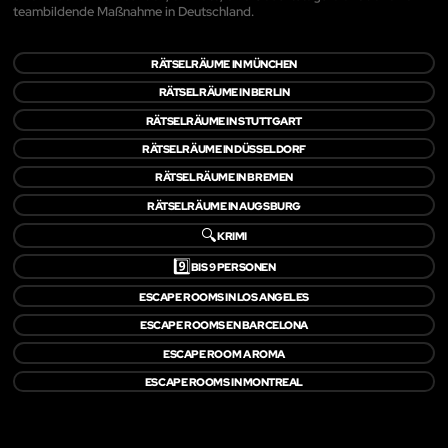
teambildende Maßnahme in Deutschland.
RÄTSELRÄUME IN MÜNCHEN
RÄTSELRÄUME IN BERLIN
RÄTSELRÄUME IN STUTTGART
RÄTSELRÄUME IN DÜSSELDORF
RÄTSELRÄUME IN BREMEN
RÄTSELRÄUME IN AUGSBURG
🔍
KRIMI
9️⃣
BIS 9 PERSONEN
ESCAPE ROOMS IN LOS ANGELES
ESCAPE ROOMS EN BARCELONA
ESCAPE ROOM A ROMA
ESCAPE ROOMS IN MONTREAL