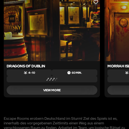
LIKE
DRAGONS OF DUBLIN
MORRAH IS
4 – 10
60 MIN.
VIEW MORE
Escape Rooms erobern Deutschland im Sturm! Ziel des Spiels ist es,
innerhalb des vorgegebenen Zeitlimits einen Weg aus einem
verschlossenen Raum zu finden. Arbeitet im Team, um logische Rätsel zu