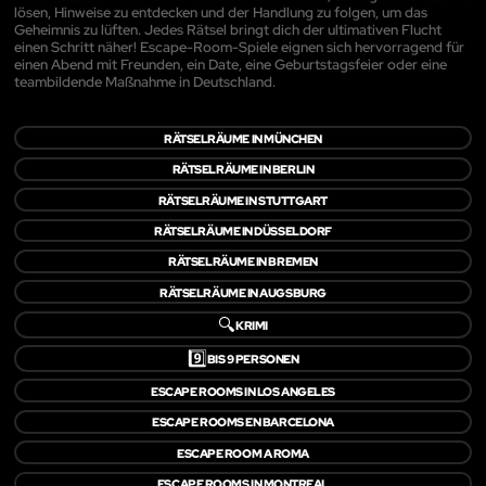
lösen, Hinweise zu entdecken und der Handlung zu folgen, um das
Geheimnis zu lüften. Jedes Rätsel bringt dich der ultimativen Flucht
einen Schritt näher! Escape-Room-Spiele eignen sich hervorragend für
einen Abend mit Freunden, ein Date, eine Geburtstagsfeier oder eine
teambildende Maßnahme in Deutschland.
RÄTSELRÄUME IN MÜNCHEN
RÄTSELRÄUME IN BERLIN
RÄTSELRÄUME IN STUTTGART
RÄTSELRÄUME IN DÜSSELDORF
RÄTSELRÄUME IN BREMEN
RÄTSELRÄUME IN AUGSBURG
🔍
KRIMI
9️⃣
BIS 9 PERSONEN
ESCAPE ROOMS IN LOS ANGELES
ESCAPE ROOMS EN BARCELONA
ESCAPE ROOM A ROMA
ESCAPE ROOMS IN MONTREAL