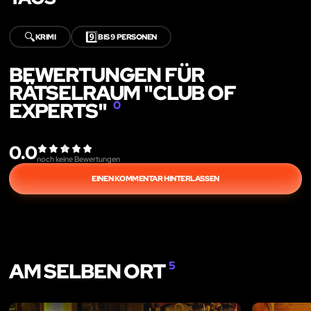
🔍
9️⃣
KRIMI
BIS 9 PERSONEN
BEWERTUNGEN FÜR
RÄTSELRAUM "CLUB OF
EXPERTS"
0
0.0
noch keine Bewertungen
EINEN KOMMENTAR HINTERLASSEN
AM SELBEN ORT
5