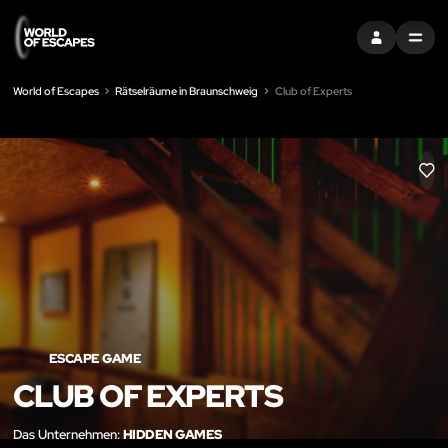
EINTRAGEN
MENU
World of Escapes
Rätselräume in Braunschweig
Club of Experts
LIK
ESCAPE GAME
CLUB OF EXPERTS
Das Unternehmen:
HIDDEN GAMES