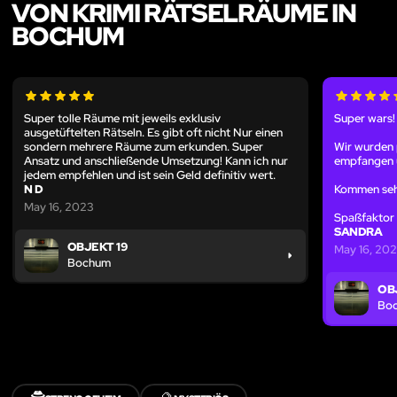
VON KRIMI RÄTSELRÄUME IN
BOCHUM
Super tolle Räume mit jeweils exklusiv
Super wars!
ausgetüftelten Rätseln. Es gibt oft nicht Nur einen
sondern mehrere Räume zum erkunden. Super
Wir wurden 
Ansatz und anschließende Umsetzung! Kann ich nur
empfangen u
jedem empfehlen und ist sein Geld definitiv wert.
N D
Kommen seh
May 16, 2023
Spaßfaktor
SANDRA
OBJEKT 19
May 16, 20
Bochum
OB
Bo