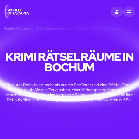
EINTRAGEN
MENU
World of Escapes
Rätselräume in Bochum
Krimi Rätselräume in Bochum
KRIMI RÄTSELRÄUME IN
BOCHUM
Ein guter Detektiv ist mehr als nur ein Entführer und eine Pfeife. Finden
Sie heraus, ob Sie das Zeug haben, einen Kidnapper zu fangen, einen
Mordfall zu lösen oder eine vermisste Person zu finden. Testen Sie Ihre
Detektivfähigkeiten: Die ungelösten Fälle von Bochum warten auf Sie!