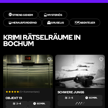
🕵️
🔮
STRENG GEHEIM
MYSTERIÖS
🧩
👻
🗺️
HERAUSFORDERND
GRUSELIG
ABENTEUER
KRIMI RÄTSELRÄUME IN
BOCHUM
LIKE
LIKE
(5+ Kommentare)
SCHWERE JUNGS
OBJEKT 19
2 – 5
60 MIN.
2 – 4
60 MIN.