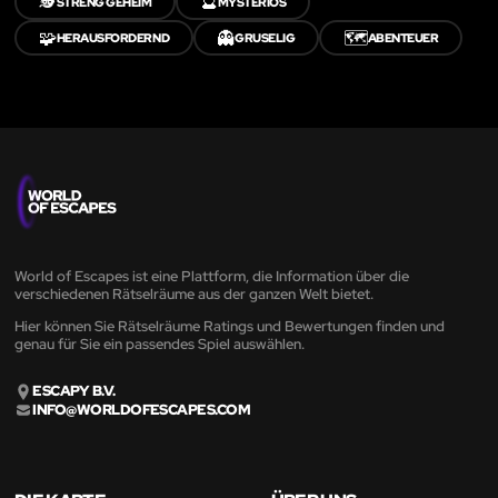
🕵️
🔮
STRENG GEHEIM
MYSTERIÖS
🧩
👻
🗺️
HERAUSFORDERND
GRUSELIG
ABENTEUER
World of Escapes ist eine Plattform, die Information über die
verschiedenen Rätselräume aus der ganzen Welt bietet.
Hier können Sie Rätselräume Ratings und Bewertungen finden und
genau für Sie ein passendes Spiel auswählen.
ESCAPY B.V.
INFO@WORLDOFESCAPES.COM