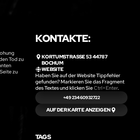
KONTAKTE:
drohung
KORTUMSTRASSE 53 44787 B
 den Tod zu
OCHUM
annten
WEBSITE
Seite zu
Haben Sie auf der Website Tippfehler
gefunden? Markieren Sie das Fragment
des Textes und klicken Sie
Ctrl+Enter
.
+49 234 60932722
AUF DER KARTE ANZEIGEN
TAGS