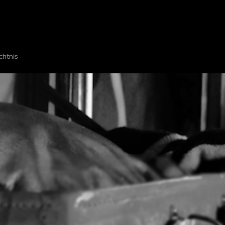
E
ÜBER UNS
DIE KARTE
EIN RÄTSELRAUM HINZUFÜGEN
ZUSAMM
chtnis