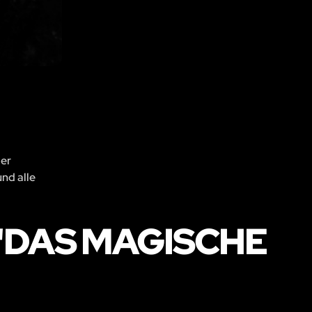
der
und alle
"DAS MAGISCHE