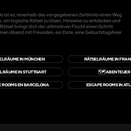
 ist es, innerhalb des vorgegebenen Zeitlimits einen Weg
, um logische Rätsel zu lösen, Hinweise zu entdecken und
ätsel bringt dich der ultimativen Flucht einen Schritt
inen Abend mit Freunden, ein Date, eine Geburtstagsfeier
ELRÄUME IN MÜNCHEN
RÄTSELRÄUME IN FRA
🗺️
LRÄUME IN STUTTGART
ABENTEUER
E ROOMS EN BARCELONA
ESCAPE ROOMS IN AT