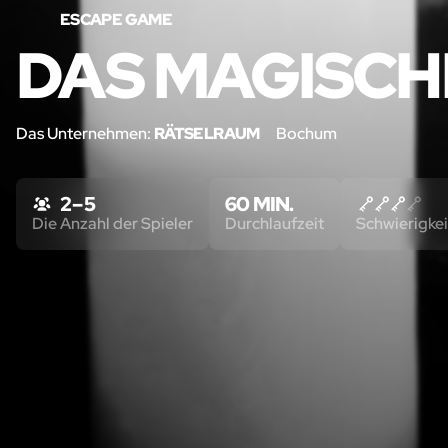
ESCAPE GAME
DAS MAGISCH
Das Unternehmen:
RÄTSELRAUM
Bochum
2 – 5
60 MIN.
Die Anzahl der Spieler
Durchlaufzeit
Schwierigkei