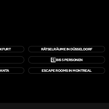
NKFURT
RÄTSELRÄUME IN DÜSSELDORF
5️⃣
BIS 5 PERSONEN
LANTA
ESCAPE ROOMS IN MONTREAL