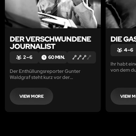
DER VERSCHWUNDENE
DIE GA
JOURNALIST
4 – 6
2 – 6
60 MIN.
Ihr habt e
von dem dun
Der Enthüllungsreporter Gunter
Zeiten pers
Waldgraf steht kurz vor der
ihr die Mög
Veröffentlichung einer hochbrisanten
beweisen. Ih
Nachricht, als er plötzlich spurlos
enttäusch
verschwindet…
VIEW MORE
VIEW 