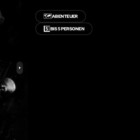
🗺️
ABENTEUER
5️⃣
BIS 5 PERSONEN