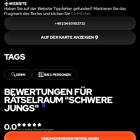
WEBSITE
Haben Sie auf der Website Tippfehler gefunden? Markieren Sie das
Fragment des Textes und klicken Sie
Ctrl+Enter
.
+49 234 60932722
AUF DER KARTE ANZEIGEN
TAGS
🔍
5️⃣
KRIMI
BIS 5 PERSONEN
BEWERTUNGEN FÜR
RÄTSELRAUM "SCHWERE
JUNGS"
0
0.0
noch keine Bewertungen
EINEN KOMMENTAR HINTERLASSEN