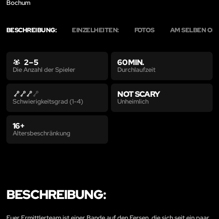
Bochum
BESCHREIBUNG:
EINZELHEITEN:
FOTOS
AM SELBEN OR
2 – 5
60 MIN.
Durchlaufzeit
Die Anzahl der Spieler
NOT SCARY
Unheimlich
Schwierigkeitsgrad (1-4)
16+
Altersbeschränkung
BESCHREIBUNG:
Euer Ermittlerteam ist einer Bande auf den Fersen, die sich seit ein paar