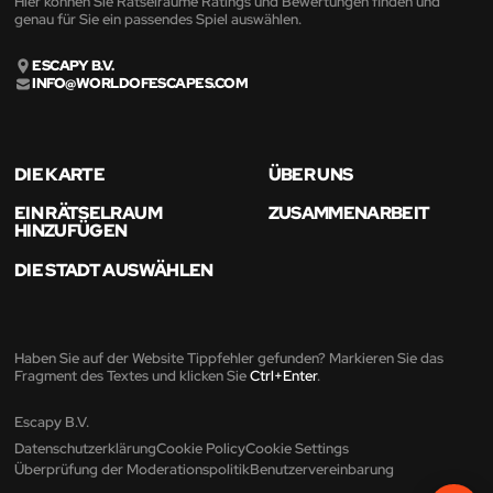
Hier können Sie Rätselräume Ratings und Bewertungen finden und
genau für Sie ein passendes Spiel auswählen.
ESCAPY B.V.
INFO@WORLDOFESCAPES.COM
DIE KARTE
ÜBER UNS
EIN RÄTSELRAUM
ZUSAMMENARBEIT
HINZUFÜGEN
DIE STADT AUSWÄHLEN
Haben Sie auf der Website Tippfehler gefunden? Markieren Sie das
Fragment des Textes und klicken Sie
Ctrl+Enter
.
Escapy B.V.
Datenschutzerklärung
Cookie Policy
Cookie Settings
Überprüfung der Moderationspolitik
Benutzervereinbarung