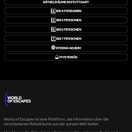
RÄTSELRÄUME IN STUTTGART
4️⃣
BIS 4 PERSONEN
5️⃣
BIS 5 PERSONEN
6️⃣
BIS 6 PERSONEN
7️⃣
BIS 7 PERSONEN
🕵️
STRENG GEHEIM
🔮
MYSTERIÖS
World of Escapes ist eine Plattform, die Information über die
verschiedenen Rätselräume aus der ganzen Welt bietet.