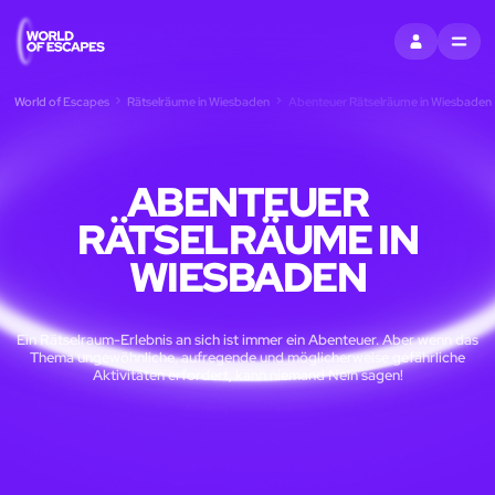
EINTRAGEN
MENU
World of Escapes
Rätselräume in Wiesbaden
Abenteuer Rätselräume in Wiesbaden
ABENTEUER
RÄTSELRÄUME IN
WIESBADEN
Ein Rätselraum-Erlebnis an sich ist immer ein Abenteuer. Aber wenn das
Thema ungewöhnliche, aufregende und möglicherweise gefährliche
Aktivitäten erfordert, kann niemand Nein sagen!