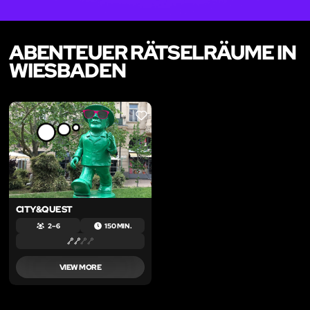
ABENTEUER RÄTSELRÄUME IN
WIESBADEN
LIKE
CITY&QUEST
2 – 6
150 MIN.
VIEW MORE