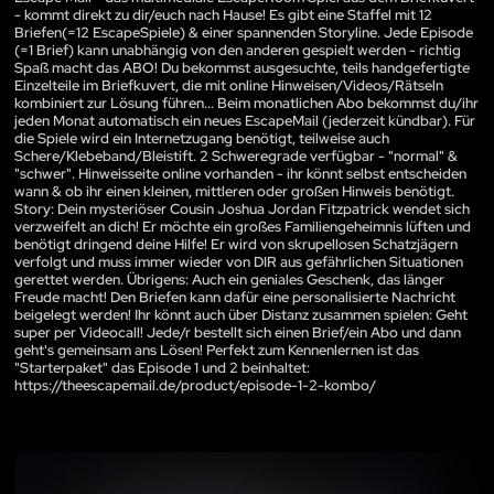
- kommt direkt zu dir/euch nach Hause! Es gibt eine Staffel mit 12
Briefen(=12 EscapeSpiele) & einer spannenden Storyline. Jede Episode
(=1 Brief) kann unabhängig von den anderen gespielt werden - richtig
Spaß macht das ABO! Du bekommst ausgesuchte, teils handgefertigte
Einzelteile im Briefkuvert, die mit online Hinweisen/Videos/Rätseln
kombiniert zur Lösung führen... Beim monatlichen Abo bekommst du/ihr
jeden Monat automatisch ein neues EscapeMail (jederzeit kündbar). Für
die Spiele wird ein Internetzugang benötigt, teilweise auch
Schere/Klebeband/Bleistift. 2 Schweregrade verfügbar - "normal" &
"schwer". Hinweisseite online vorhanden - ihr könnt selbst entscheiden
wann & ob ihr einen kleinen, mittleren oder großen Hinweis benötigt.
Story: Dein mysteriöser Cousin Joshua Jordan Fitzpatrick wendet sich
verzweifelt an dich! Er möchte ein großes Familiengeheimnis lüften und
benötigt dringend deine Hilfe! Er wird von skrupellosen Schatzjägern
verfolgt und muss immer wieder von DIR aus gefährlichen Situationen
gerettet werden. Übrigens: Auch ein geniales Geschenk, das länger
Freude macht! Den Briefen kann dafür eine personalisierte Nachricht
beigelegt werden! Ihr könnt auch über Distanz zusammen spielen: Geht
super per Videocall! Jede/r bestellt sich einen Brief/ein Abo und dann
geht's gemeinsam ans Lösen! Perfekt zum Kennenlernen ist das
"Starterpaket" das Episode 1 und 2 beinhaltet:
https://theescapemail.de/product/episode-1-2-kombo/