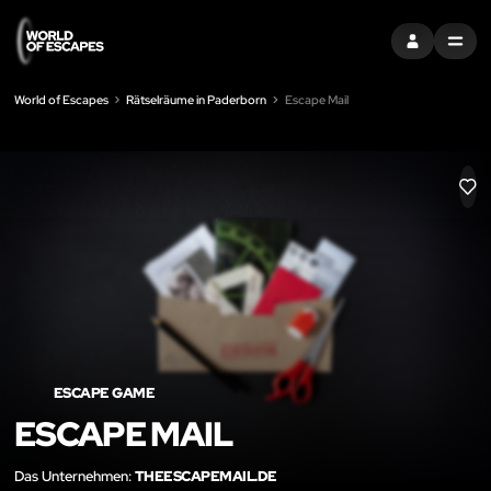
EINTRAGEN
MENU
World of Escapes
Rätselräume in Paderborn
Escape Mail
LIK
ESCAPE GAME
ESCAPE MAIL
Das Unternehmen:
THEESCAPEMAIL.DE