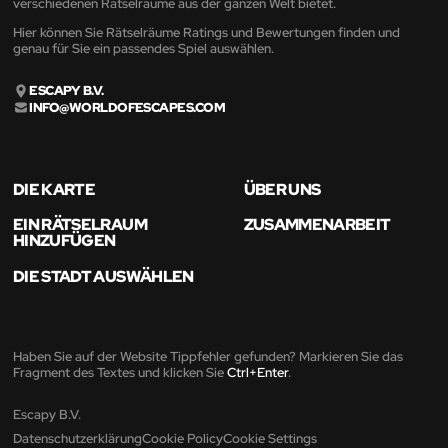
verschiedenen Rätselräume aus der ganzen Welt bietet.
Hier können Sie Rätselräume Ratings und Bewertungen finden und
genau für Sie ein passendes Spiel auswählen.
ESCAPY B.V.
INFO@WORLDOFESCAPES.COM
DIE KARTE
ÜBER UNS
EIN RÄTSELRAUM
ZUSAMMENARBEIT
HINZUFÜGEN
DIE STADT AUSWÄHLEN
Haben Sie auf der Website Tippfehler gefunden? Markieren Sie das
Fragment des Textes und klicken Sie
Ctrl+Enter
.
Escapy B.V.
Datenschutzerklärung
Cookie Policy
Cookie Settings