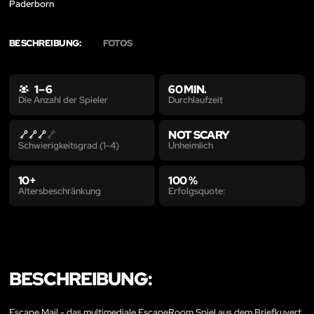
Paderborn
BESCHREIBUNG:
FOTOS
1 – 6
60 MIN.
Durchlaufzeit
Die Anzahl der Spieler
NOT SCARY
Unheimlich
Schwierigkeitsgrad (1-4)
10+
100 %
Altersbeschränkung
Erfolgsquote:
BESCHREIBUNG:
Escape Mail - das multimediale EscapeRoom Spiel aus dem Briefkuvert