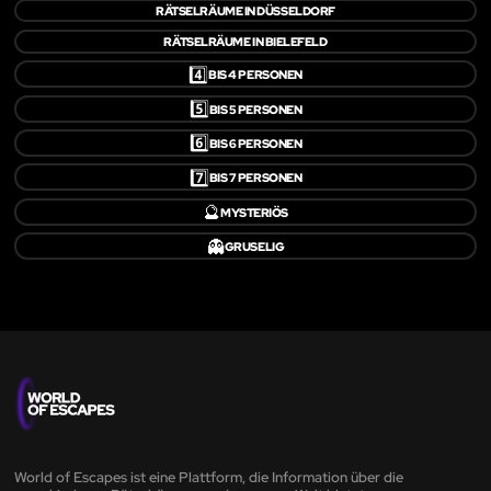
RÄTSELRÄUME IN DÜSSELDORF
RÄTSELRÄUME IN BIELEFELD
4️⃣
BIS 4 PERSONEN
5️⃣
BIS 5 PERSONEN
6️⃣
BIS 6 PERSONEN
7️⃣
BIS 7 PERSONEN
🔮
MYSTERIÖS
👻
GRUSELIG
World of Escapes ist eine Plattform, die Information über die