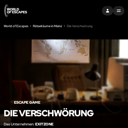
EINTRAGEN
MENU
World of Escapes
Rätselräume in Mainz
Die Verschwörung
LIK
ESCAPE GAME
DIE VERSCHWÖRUNG
Das Unternehmen:
EXITZONE