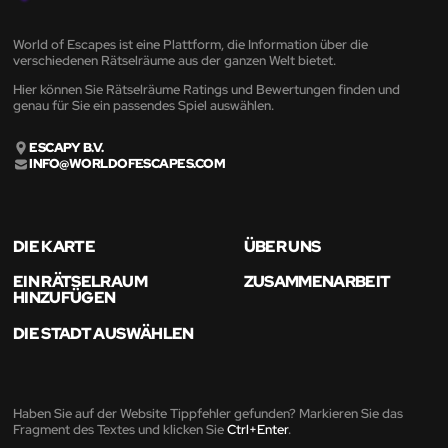
World of Escapes ist eine Plattform, die Information über die
verschiedenen Rätselräume aus der ganzen Welt bietet.
Hier können Sie Rätselräume Ratings und Bewertungen finden und
genau für Sie ein passendes Spiel auswählen.
ESCAPY B.V.
INFO@WORLDOFESCAPES.COM
DIE KARTE
ÜBER UNS
EIN RÄTSELRAUM
ZUSAMMENARBEIT
HINZUFÜGEN
DIE STADT AUSWÄHLEN
Haben Sie auf der Website Tippfehler gefunden? Markieren Sie das
Fragment des Textes und klicken Sie
Ctrl+Enter
.