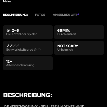
Mainz
BESCHREIBUNG:
FOTOS
AM SELBEN ORT
4
2 – 6
66 MIN.
Durchlaufzeit
Die Anzahl der Spieler
NOT SCARY
Unheimlich
Schwierigkeitsgrad (1-4)
12+
Altersbeschränkung
BESCHREIBUNG:
„DIE VERSCHWÖRUNG“ – SEIN LEBEN IN DEINER HAND