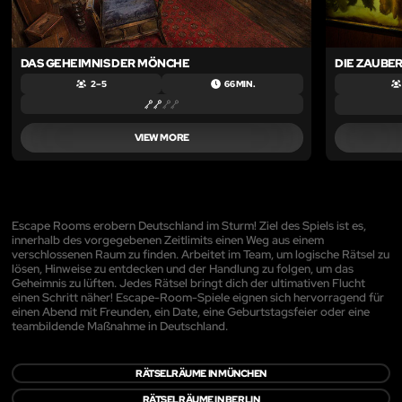
DAS GEHEIMNIS DER MÖNCHE
DIE ZAUBE
2 – 5
66 MIN.
VIEW MORE
Escape Rooms erobern Deutschland im Sturm! Ziel des Spiels ist es,
innerhalb des vorgegebenen Zeitlimits einen Weg aus einem
verschlossenen Raum zu finden. Arbeitet im Team, um logische Rätsel zu
lösen, Hinweise zu entdecken und der Handlung zu folgen, um das
Geheimnis zu lüften. Jedes Rätsel bringt dich der ultimativen Flucht
einen Schritt näher! Escape-Room-Spiele eignen sich hervorragend für
einen Abend mit Freunden, ein Date, eine Geburtstagsfeier oder eine
teambildende Maßnahme in Deutschland.
RÄTSELRÄUME IN MÜNCHEN
RÄTSELRÄUME IN BERLIN