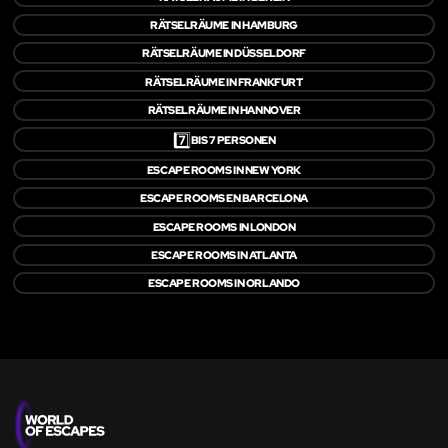
RÄTSELRÄUME IN HAMBURG
RÄTSELRÄUME IN DÜSSELDORF
RÄTSELRÄUME IN FRANKFURT
RÄTSELRÄUME IN HANNOVER
7️⃣
BIS 7 PERSONEN
ESCAPE ROOMS IN NEW YORK
ESCAPE ROOMS EN BARCELONA
ESCAPE ROOMS IN LONDON
ESCAPE ROOMS IN ATLANTA
ESCAPE ROOMS IN ORLANDO