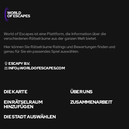
World of Escapes ist eine Plattform, die Information über die
verschiedenen Rätselräume aus der ganzen Welt bietet.
Hier können Sie Rätselräume Ratings und Bewertungen finden und
genau für Sie ein passendes Spiel auswählen.
ESCAPY B.V.
INFO@WORLDOFESCAPES.COM
DIE KARTE
ÜBER UNS
EIN RÄTSELRAUM
ZUSAMMENARBEIT
HINZUFÜGEN
DIE STADT AUSWÄHLEN