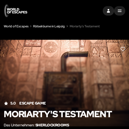
EINTRAGEN
MENU
World of Escapes
Rätselräume in Leipzig
Moriarty's Testament
LIK
5.0
ESCAPE GAME
MORIARTY'S TESTAMENT
Das Unternehmen:
SHERLOCKROOMS