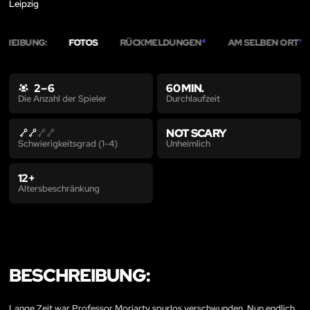
Leipzig
HREIBUNG:
FOTOS
RÜCKMELDUNGEN
AM SELBEN ORT
4
1
2 – 6
60 MIN.
Durchlaufzeit
Die Anzahl der Spieler
NOT SCARY
Unheimlich
Schwierigkeitsgrad (1-4)
12+
Altersbeschränkung
BESCHREIBUNG:
Lange Zeit war Professor Moriarty spurlos verschwunden. Nun endlich