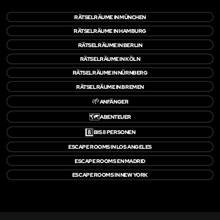
RÄTSELRÄUME IN MÜNCHEN
RÄTSELRÄUME IN HAMBURG
RÄTSELRÄUME IN BERLIN
RÄTSELRÄUME IN KÖLN
RÄTSELRÄUME IN NÜRNBERG
RÄTSELRÄUME IN BREMEN
🌱
ANFÄNGER
🗺️
ABENTEUER
8️⃣
BIS 8 PERSONEN
ESCAPE ROOMS IN LOS ANGELES
ESCAPE ROOMS EN MADRID
ESCAPE ROOMS IN NEW YORK