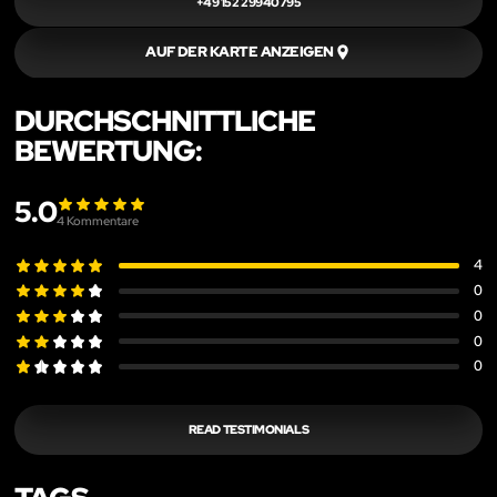
+49 152 29940795
AUF DER KARTE ANZEIGEN
DURCHSCHNITTLICHE
BEWERTUNG:
5.0
4
Kommentare
4
0
0
0
0
READ TESTIMONIALS