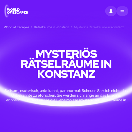
EINTRAGEN
MENU
World of Escapes
Rätselräume in Konstanz
Mysteriös Rätselräume in Konstanz
MYSTERIÖS
RÄTSELRÄUME IN
KONSTANZ
Seltsam, esoterisch, unbekannt, paranormal: Scheuen Sie sich nicht, das
Unbekannte zu eforschen, Sie werden sich lange an das Erlebnis
erinnern ... Entdecken Sie die Geheimnisse mysteriöser Rätselräume in
Konstanz!