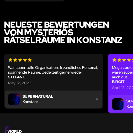
NEUESTE BEWERTUNGEN
VON MYSTERIÖS
RÄTSELRÄUME IN KONSTANZ
War super tolle Organisation, freundliches Personal,
Mega coole 
spannende Räume. Jederzeit gerne wieder
waren super
STEFANIE
auch gut.
BIRGIT
May 12, 2022
April 18, 20
SUPERNATURAL
SU
Konstanz
Kon