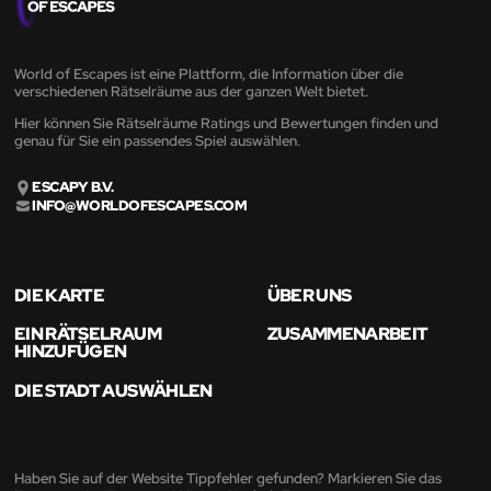
World of Escapes ist eine Plattform, die Information über die
verschiedenen Rätselräume aus der ganzen Welt bietet.
Hier können Sie Rätselräume Ratings und Bewertungen finden und
genau für Sie ein passendes Spiel auswählen.
ESCAPY B.V.
INFO@WORLDOFESCAPES.COM
DIE KARTE
ÜBER UNS
EIN RÄTSELRAUM
ZUSAMMENARBEIT
HINZUFÜGEN
DIE STADT AUSWÄHLEN
Haben Sie auf der Website Tippfehler gefunden? Markieren Sie das